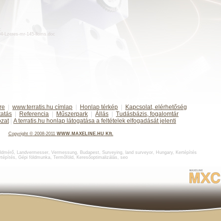
:
d94-Lzeres-mr-145-lloms.doc
re
|
www.terratis.hu címlap
|
Honlap térkép
|
Kapcsolat, elérhetőség
tatás
|
Referencia
|
Műszerpark
|
Állás
|
Tudásbázis, fogalomtár
ozat
|
A terratis.hu honlap látogatása a feltételek elfogadását jelenti
Copyright
©
2008-2011
WWW.MAXELINE.HU Kft.
ldmérő
,
Landvermesser, Vermessung, Budapest
,
Surveying, land surveyor, Hungary
,
Kertépítés
rtépítés
,
Gépi földmunka
,
Termőföld
,
Keresőoptimalizálás
,
seo