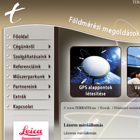
TERR
//
www.TERRATIS.hu
/
Extrák
/
Földmérő tudásbá
Lézeres mérőállomás
Lézeres mérőállomás