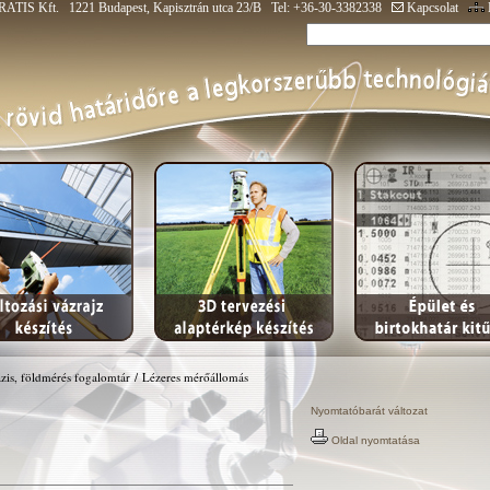
ATIS Kft. 1221 Budapest, Kapisztrán utca 23/B Tel: +36-30-3382338
Kapcsolat
zis, földmérés fogalomtár
/
Lézeres mérőállomás
Nyomtatóbarát változat
Oldal nyomtatása