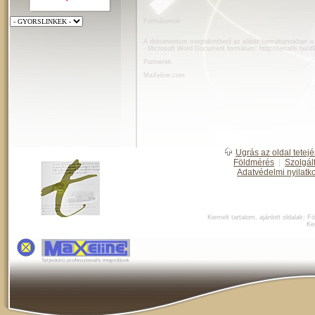
Formátumok
A dokumentum megtekinthető az alábbi formátumokban is
- Microsoft Word Document formátum:
http://terratis.hu/
Partnerek
MaXeline.com
Ugrás az oldal tetejé
Földmérés
|
Szolgál
Adatvédelmi nyilatk
Kiemelt tartalom, ajánlott oldalak:
Fö
Ke