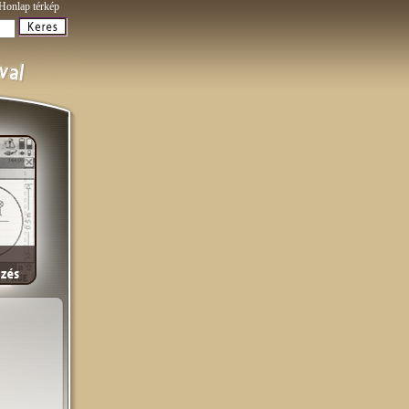
Honlap térkép