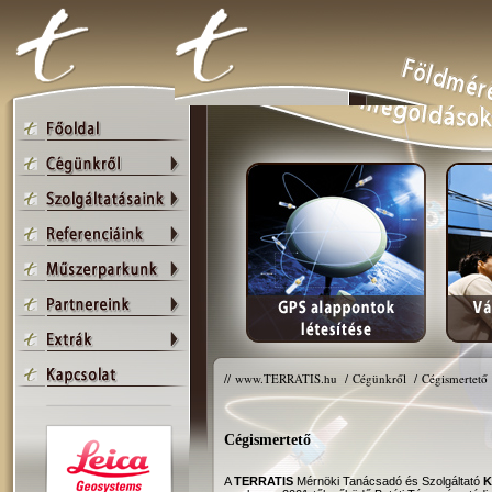
//
www.TERRATIS.hu
/
Cégünkről
/
Cégismertető
Cégismertető
A
TERRATIS
Mérnöki Tanácsadó és Szolgáltató
K