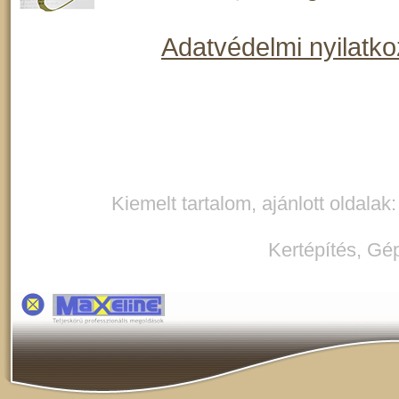
Adatvédelmi nyilatko
Kiemelt tartalom, ajánlott oldalak
Kertépítés
,
Gép