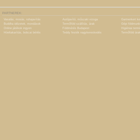
PARTNEREK:
Vasalás, mosás, ruhajavítás
Autójavító, műszaki vizsga
Gartnerkert ke
Buddha idézetek, mondások
Termőföld szállítás, árak
Gépi földmunk
Online játékok ingyen
Földmérés Budapest
Higiéniai term
Hóeltakarítás, bobcat bérlés
Teddy festék nagykereskedés
Termőföld ára