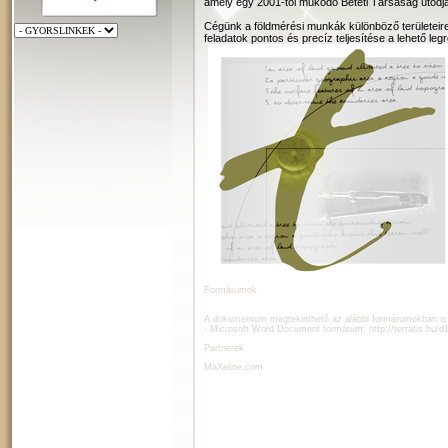
amely egy 2001-től működő Betéti Társaság utódja
Cégünk a földmérési munkák különböző területeire
feladatok pontos és precíz teljesítése a lehető leg
Formátumok
A dokumentum megtekinthető az alábbi formátumokban is
- Microsoft Word Document formátum:
http://terratis.hu/
Partnerek
MaXeline.com