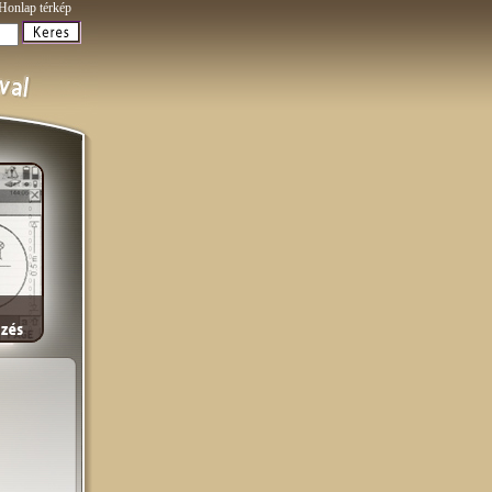
Honlap térkép