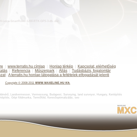
:
/d26-Leica-SmartRover-1200-RTK-GPS-3-db-.doc
re
|
www.terratis.hu címlap
|
Honlap térkép
|
Kapcsolat, elérhetőség
tatás
|
Referencia
|
Műszerpark
|
Állás
|
Tudásbázis, fogalomtár
ozat
|
A terratis.hu honlap látogatása a feltételek elfogadását jelenti
Copyright
©
2008-2011
WWW.MAXELINE.HU Kft.
ldmérő
,
Landvermesser, Vermessung, Budapest
,
Surveying, land surveyor, Hungary
,
Kertépítés
rtépítés
,
Gépi földmunka
,
Termőföld
,
Keresőoptimalizálás
,
seo