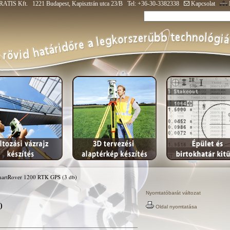
ATIS Kft. 1221 Budapest, Kapisztrán utca 23/B Tel: +36-30-3382338
Kapcsolat
martRover 1200 RTK GPS (3 db)
Nyomtatóbarát változat
)
Oldal nyomtatása