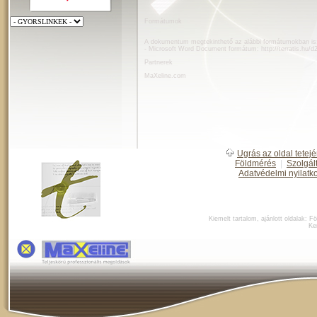
Formátumok
A dokumentum megtekinthető az alábbi formátumokban is
- Microsoft Word Document formátum:
http://terratis.hu
Partnerek
MaXeline.com
Ugrás az oldal tetejé
Földmérés
|
Szolgál
Adatvédelmi nyilatk
Kiemelt tartalom, ajánlott oldalak:
Fö
Ke