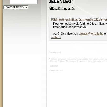
JELENLEG:
Állásajánlat, állás
Földmérő technikus és mérnök álláslehe
Kecskemét környéki földmérő technikus v
kategóriás jogosítvánnyal.
Az önéletrajzokat a
terratis@terratis.hu
e-
Tovább »
Formátumok
A dokumentum megtekinthető az alábbi formátumokban is
- Microsoft Word Document formátum:
http://terratis.hu/
Partnerek
MaXeline.com