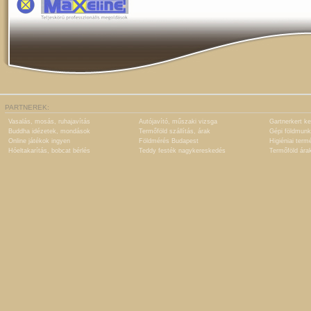
PARTNEREK:
Vasalás, mosás, ruhajavítás
Autójavító, műszaki vizsga
Gartnerkert ke
Buddha idézetek, mondások
Termőföld szállítás, árak
Gépi földmunk
Online játékok ingyen
Földmérés Budapest
Higiéniai term
Hóeltakarítás, bobcat bérlés
Teddy festék nagykereskedés
Termőföld ára