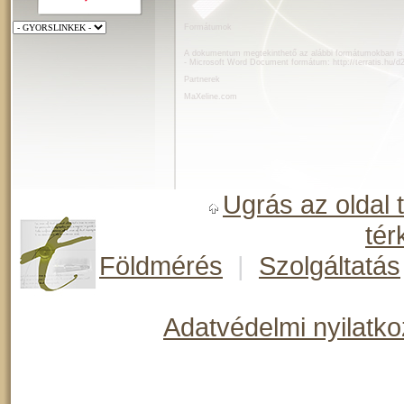
Formátumok
A dokumentum megtekinthető az alábbi formátumokban is
- Microsoft Word Document formátum:
http://terratis.hu
Partnerek
MaXeline.com
Ugrás az oldal 
tér
Földmérés
|
Szolgáltatás
Adatvédelmi nyilatko