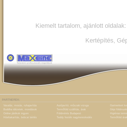
Kiemelt tartalom, ajánlott oldalak
Kertépítés
,
Gép
PARTNEREK:
Vasalás, mosás, ruhajavítás
Autójavító, műszaki vizsga
Gartnerkert ke
Buddha idézetek, mondások
Termőföld szállítás, árak
Gépi földmunk
Online játékok ingyen
Földmérés Budapest
Higiéniai term
Hóeltakarítás, bobcat bérlés
Teddy festék nagykereskedés
Termőföld ára