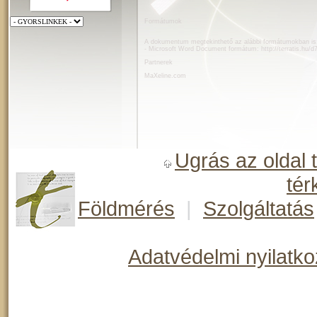
Formátumok
A dokumentum megtekinthető az alábbi formátumokban is
- Microsoft Word Document formátum:
http://terratis.hu/
Partnerek
MaXeline.com
Ugrás az oldal 
tér
Földmérés
|
Szolgáltatás
Adatvédelmi nyilatko