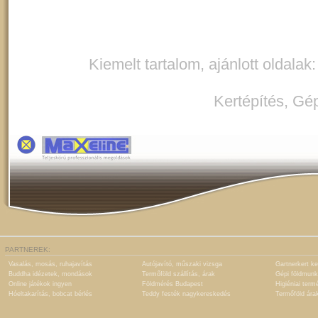
Kiemelt tartalom, ajánlott oldalak
Kertépítés
,
Gép
PARTNEREK:
Vasalás, mosás, ruhajavítás
Autójavító, műszaki vizsga
Gartnerkert ke
Buddha idézetek, mondások
Termőföld szállítás, árak
Gépi földmunk
Online játékok ingyen
Földmérés Budapest
Higiéniai term
Hóeltakarítás, bobcat bérlés
Teddy festék nagykereskedés
Termőföld ára