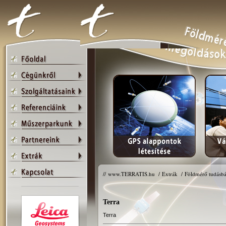
//
www.TERRATIS.hu
/
Extrák
/
Földmérő tudásbá
Terra
Terra