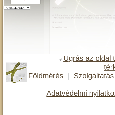
Formátumok
A dokumentum megtekinthető az alábbi formátumokban is
- Microsoft Word Document formátum:
http://terratis.hu
Partnerek
MaXeline.com
Ugrás az oldal 
tér
Földmérés
|
Szolgáltatás
Adatvédelmi nyilatko