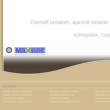
Kiemelt tartalom, ajánlott oldalak
Kertépítés
,
Gép
PARTNEREK:
Vasalás, mosás, ruhajavítás
Autójavító, műszaki vizsga
Gartnerkert ke
Buddha idézetek, mondások
Termőföld szállítás, árak
Gépi földmunk
Online játékok ingyen
Földmérés Budapest
Higiéniai term
Hóeltakarítás, bobcat bérlés
Teddy festék nagykereskedés
Termőföld ára