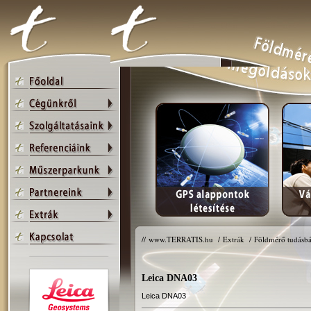
//
www.TERRATIS.hu
/
Extrák
/
Földmérő tudásbá
Leica DNA03
Leica DNA03