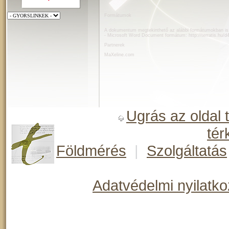
Formátumok
A dokumentum megtekinthető az alábbi formátumokban is
- Microsoft Word Document formátum:
http://terratis.hu/
Partnerek
MaXeline.com
Ugrás az oldal 
tér
Földmérés
|
Szolgáltatás
Adatvédelmi nyilatko