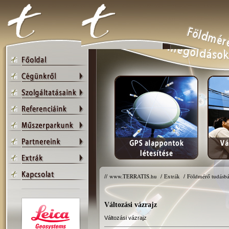
//
www.TERRATIS.hu
/
Extrák
/
Földmérő tudásbá
Változási vázrajz
Változási vázrajz