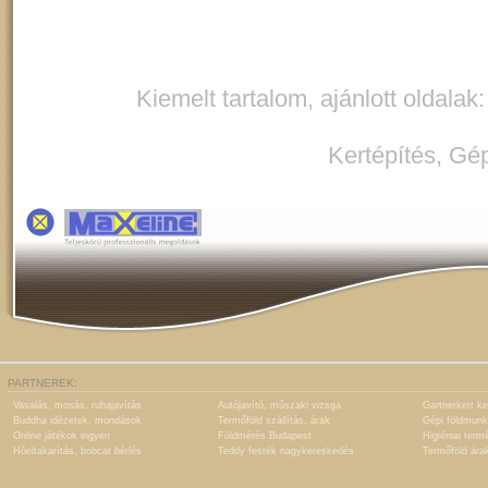
Kiemelt tartalom, ajánlott oldalak
Kertépítés
,
Gép
PARTNEREK:
Vasalás, mosás, ruhajavítás
Autójavító, műszaki vizsga
Gartnerkert ke
Buddha idézetek, mondások
Termőföld szállítás, árak
Gépi földmunk
Online játékok ingyen
Földmérés Budapest
Higiéniai term
Hóeltakarítás, bobcat bérlés
Teddy festék nagykereskedés
Termőföld ára