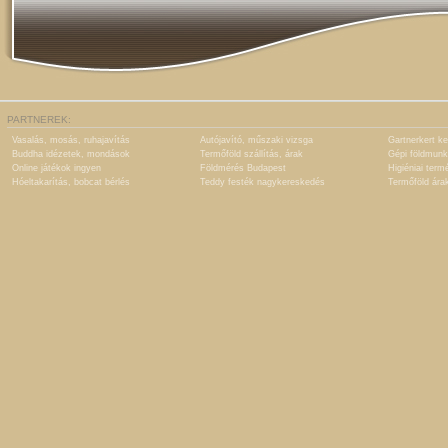
PARTNEREK:
Vasalás, mosás, ruhajavítás
Autójavító, műszaki vizsga
Gartnerkert ke
Buddha idézetek, mondások
Termőföld szállítás, árak
Gépi földmunk
Online játékok ingyen
Földmérés Budapest
Higiéniai term
Hóeltakarítás, bobcat bérlés
Teddy festék nagykereskedés
Termőföld ára