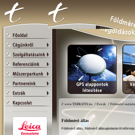
//
www.TERRATIS.hu
/
Extrák
/
Földmérő tudásbá
Földmérő állás
Földmérő állás, földmérő állásajánlatokról infórmác