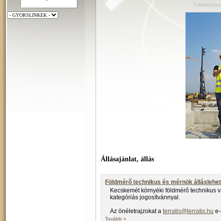
Földméréssel
Állásajánlat, állás
Földmérő technikus és mérnök álláslehe
Kecskemét környéki földmérő technikus v
kategóriás jogosítvánnyal.
Az önéletrajzokat a
terratis@terratis.hu
e-
Tovább »