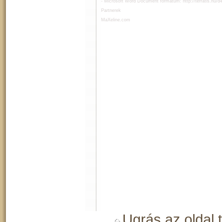
- Microsoft Word Document formátum:
http://terratis.hu/
Partnerek
MaXeline.com
Ugrás az oldal 