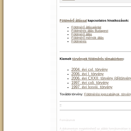
Földmérő állással
kapcsolatos hivatkozások:
Földmérő állásajánlat
Földmérés állás Budapest
Földmérő állás
Földmérő mérnök állás
Földmérés
Kiemelt
törvények földmérés témakörben
:
2004. évi cxl. törvény
2006. évi l. törvény
2006. évi CXXII. törvény (díjtörvén
1997. évi cxli. törvény
1997. évi lxxviii. törvény
További törvény:
Földmérési jogszabályok, törvén
::
Formátumok
A dokumentum megtekinthető az alábbi formátumokban is