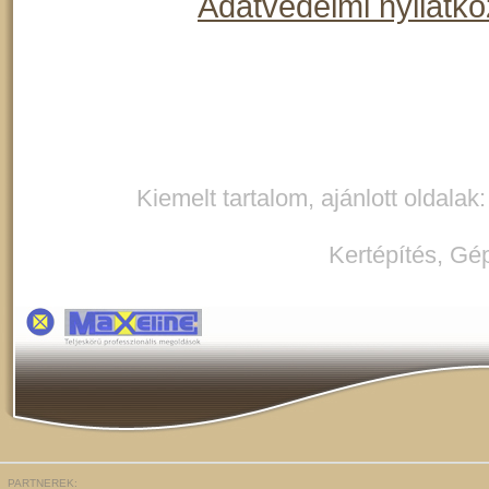
Adatvédelmi nyilatko
Kiemelt tartalom, ajánlott oldalak
Kertépítés
,
Gép
PARTNEREK: