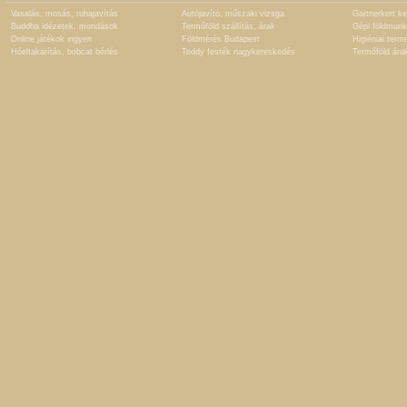
Vasalás, mosás, ruhajavítás
Autójavító, műszaki vizsga
Gartnerkert ke
Buddha idézetek, mondások
Termőföld szállítás, árak
Gépi földmunk
Online játékok ingyen
Földmérés Budapest
Higiéniai term
Hóeltakarítás, bobcat bérlés
Teddy festék nagykereskedés
Termőföld ára