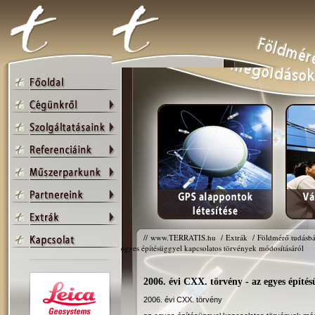
//
www.TERRATIS.hu
/
Extrák
/
Földmérő tudásbá
egyes építésüggyel kapcsolatos törvények módosításáról
2006. évi CXX. törvény - az egyes építé
2006. évi CXX. törvény