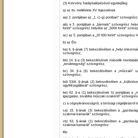
(3) A törvény hatálybalépésével egyidejűleg
a) az Itv. melléklete XV. fejezetének
aa) 2. pontjában az „1. c)-g) pontban" szövegrész 
ab) a 3. pontjában a „bármely" szövegrész helyé
forint" szövegrész helyébe az „5000 forint" szöve
ac) az 5. pontjában a „20 000 forint" szövegrész h
b) az Étv.
ba) 6. §-ának (7) bekezdésében a „helyi önkormá
szövegrész,
bb) 14. §-a (3) bekezdésének második mondatába
„területegység" szövegrész,
bc) 34. §-a (6) bekezdésében a „műszaki" sz
szövegrész,
bd) 53/A. §-ának (2) bekezdésében a „különösen
ügyféli jogállását" szövegrész,
be) 62. §-a (1) bekezdésének h) pontjában a „m
igazgatási, továbbá műszaki szakértő" szövegrés
c) a cégnyilvánosságról, a bírósági cégeljárásról 
ca) 15. §-ának (3) bekezdésében a „gazdasági
szakmai kamarák" szövegrész,
cb) 63. §-ának (1) bekezdésében a „gazdasági
szakmai kamarát" szövegrész
lép.