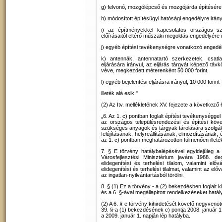
g) felvonó, mozgólépcső és mozgójárda építésére v
h) módosított építésügyi hatósági engedélyre irány
i) az építményekkel kapcsolatos országos s
előírásaitól eltérő műszaki megoldás engedélyére ir
j) egyéb építési tevékenységre vonatkozó engedélyr
k) antennák, antennatartó szerkezetek, csatl
eljárására irányul, az eljárás tárgyát képező táv
véve, megkezdett méterenként 50 000 forint,
l) egyéb bejelentési eljárásra irányul, 10 000 forint
illeték alá esik."
(2) Az Itv. mellékletének XV. fejezete a következő 6
„6. Az 1. c) pontban foglalt építési tevékenységge
az országos településrendezési és építési követ
szükséges anyagok és tárgyak tárolására szolgál
felújításának, helyreállításának, elmozdításának, 
az 1. c) pontban meghatározotton túlmenően illetéke
7. § E törvény hatálybalépésével egyidejűleg a k
Városfejlesztési Minisztérium javára 1988. de
elidegenítési és terhelési tilalom, valamint el
elidegenítési és terhelési tilalmat, valamint az el
az ingatlan-nyilvántartásból törölni.
8. § (1) Ez a törvény - a (2) bekezdésben foglalt ki
és a 6. §-ával megállapított rendelkezéseket hatál
(2) A 6. § e törvény kihirdetését követő negyvenöt
39. §-a (1) bekezdésének c) pontja 2008. január 1. 
a 2009. január 1. napján lép hatályba.