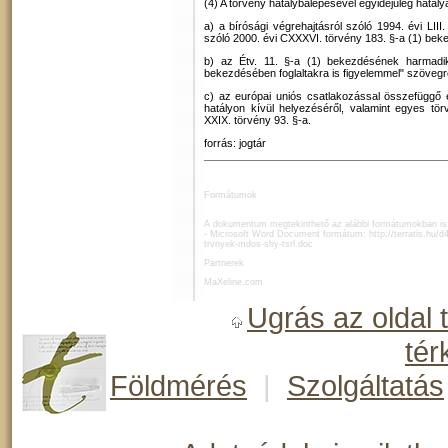
(4) A törvény hatálybalépésével egyidejűleg hatályá
a) a bírósági végrehajtásról szóló 1994. évi LII
szóló 2000. évi CXXXVI. törvény 183. §-a (1) bek
b) az Étv. 11. §-a (1) bekezdésének harmadi
bekezdésében foglaltakra is figyelemmel" szövegr
c) az európai uniós csatlakozással összefüggő 
hatályon kívül helyezéséről, valamint egyes tör
XXIX. törvény 93. §-a.
forrás: jogtár
Formátumok
A dokumentum megtekinthető az alábbi formátumokban is
- Microsoft Word Document formátum:
http://terratis.hu
trvnyek-mdos-shy-tsrl.doc
Partnerek
MaXeline.com
Ugrás az oldal 
tér
Földmérés
|
Szolgáltatás