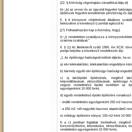
[22. § A bíróság végrehajtási záradékkal látja el]
b)~„b) az orvosi és az ügyvédi fegyelmi hatóságn
építészek fegyelmi testületének pénzbírság és eljá
5. § A környezet védelmének általános szabály
bekezdése a következő t) ponttal egészül ki:
[(7) Felhatalmazást kap a Kormány, hogy]
t)~„t) rendeletben szabályozza a környezetvédelm
szakmai szabályait."
6. § (1) Az illetékekről szóló 1990. évi XCIII. tör
pontja helyébe a következő rendelkezés lép:
„1. Az építésügyi hatóságnál indított eljárás, ha ez
a) elvi telekalakítási, telekalakítási engedélyre irán
b) bármely egyéb elvi építésügyi hatósági engedélyr
c) új lakóépület építésének, meglévő lakóép
helyreállításának, elmozdításának, építésügyi h
vegyes rendeltetésű épület esetében az épül
egységenként 10 000 forint,
d) egyéb rendeltetésű épület építésére vonatkozó 
- önálló rendeltetési egységenként 250 m2 hasznos 
- a 250 m2 -nél nagyobb hasznos alapterületű rend
e) műtárgy építésére irányul, 100 m2-ként 10 000 f
f) a c) pontban foglaltak kivételével, meglévő é
korszerűsítésére, lebontására, elmozdítására, to
rendeltetési egységenként 10 000 forint,