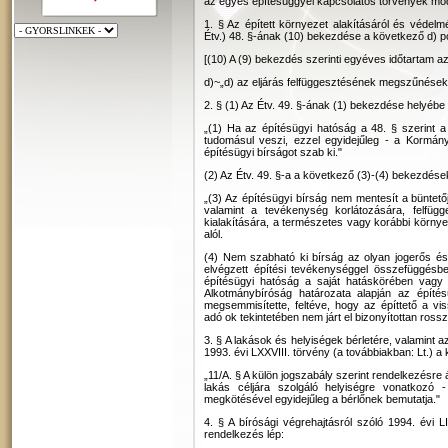
az egyes építésüggyel kapcsolatos törvények mó
1. § Az épített környezet alakításáról és védelm
Étv.) 48. §-ának (10) bekezdése a következő d) po
[(10) A (9) bekezdés szerinti egyéves időtartam a
d)~„d) az eljárás felfüggesztésének megszűnések
2. § (1) Az Étv. 49. §-ának (1) bekezdése helyébe
„(1) Ha az építésügyi hatóság a 48. § szerint a 
tudomásul veszi, ezzel egyidejűleg - a Kormá
építésügyi bírságot szab ki."
(2) Az Étv. 49. §-a a következő (3)-(4) bekezdések
„(3) Az építésügyi bírság nem mentesít a büntetőjo
valamint a tevékenység korlátozására, felfügge
kialakítására, a természetes vagy korábbi környez
alól.
(4) Nem szabható ki bírság az olyan jogerős és v
elvégzett építési tevékenységgel összefüggésb
építésügyi hatóság a saját hatáskörében vagy
Alkotmánybíróság határozata alapján az építés
megsemmisítette, feltéve, hogy az építtető a vi
adó ok tekintetében nem járt el bizonyítottan ros
3. § A lakások és helyiségek bérletére, valamint 
1993. évi LXXVIII. törvény (a továbbiakban: Lt.) a 
„11/A. § A külön jogszabály szerint rendelkezésre á
lakás céljára szolgáló helyiségre vonatkozó 
megkötésével egyidejűleg a bérlőnek bemutatja."
4. § A bírósági végrehajtásról szóló 1994. évi L
rendelkezés lép: