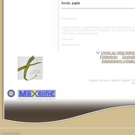
forrás: jogtár
Formátumok
A dokumentum megtekinthető az alábbi formátumokban is
- Microsoft Word Document formátum:
http://terratis.hu/
CXLI-trvny-mdos-shy-tsrl.doc
Partnerek
MaXeline.com
Ugrás az oldal tetejé
Földmérés
|
Szolgál
Adatvédelmi nyilatk
Kiemelt tartalom, ajánlott oldalak:
Fö
Ke
PARTNEREK: