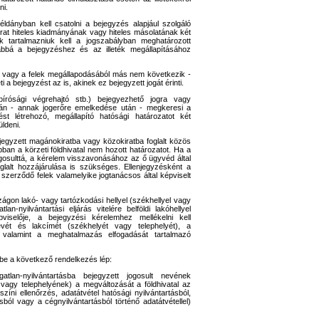
ni.
ldányban kell csatolni a bejegyzés alapjául szolgáló
kirat hiteles kiadmányának vagy hiteles másolatának két
k tartalmazniuk kell a jogszabályban meghatározott
ábbá a bejegyzéshez és az illeték megállapításához
l vagy a felek megállapodásából más nem következik -
eti a bejegyzést az is, akinek ez bejegyzett jogát érinti.
bírósági végrehajtó stb.) bejegyezhető jogra vagy
pján - annak jogerőre emelkedése után - megkeresi a
ést létrehozó, megállapító hatósági határozatot két
üldeni.
njegyzett magánokiratba vagy közokiratba foglalt közös
ban a körzeti földhivatal nem hozott határozatot. Ha a
gosulttá, a kérelem visszavonásához az ő ügyvéd által
glalt hozzájárulása is szükséges. Ellenjegyzésként a
a szerződő felek valamelyike jogtanácsos által képviselt
gon lakó- vagy tartózkodási hellyel (székhellyel vagy
an-nyilvántartási eljárás vitelére belföldi lakóhellyel
pviselője, a bejegyzési kérelemhez mellékelni kell
vét és lakcímét (székhelyét vagy telephelyét), a
 valamint a meghatalmazás elfogadását tartalmazó
ébe a következő rendelkezés lép:
atlan-nyilvántartásba bejegyzett jogosult nevének
vagy telephelyének) a megváltozását a földhivatal az
színi ellenőrzés, adatátvétel hatósági nyilvántartásból,
ból vagy a cégnyilvántartásból történő adatátvétellel)