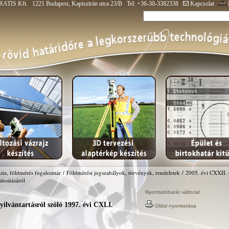
ATIS Kft. 1221 Budapest, Kapisztrán utca 23/B Tel: +36-30-3382338
Kapcsolat
zis, földmérés fogalomtár
/
Földmérési jogszabályok, törvények, rendeletek
/
2005. évi CXXII. 
dosításáról
Nyomtatóbarát változat
yilvántartásról szóló 1997. évi CXLI.
Oldal nyomtatása