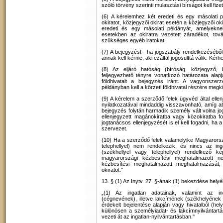
szóló törvény szerinti mulasztási bírságot kell fizet
(6) A kérelemhez két eredeti és egy másolati pé
okiratot, közjegyzői okirat esetén a közjegyzői o
eredeti és egy másolati példányát, amelyekne
esetekben az okiratra vezetett záradékot, tov
szükséges egyéb iratokat.
(7) A bejegyzést - ha jogszabály rendelkezésébő
annak kell kérnie, aki ezáltal jogosulttá válik. Kérh
(8) Az eljáró hatóság (bíróság, közjegyző, 
feljegyezhető tényre vonatkozó határozata ala
földhivatalt a bejegyzés iránt. A vagyonszerz
példányban kell a körzeti földhivatal részére megk
(9) A kérelem a szerződő felek ügyvéd által elle
nyilatkozatával mindaddig visszavonható, amíg ab
bejegyzés folytán harmadik személy vált volna jo
ellenjegyzett magánokiratba vagy közokiratba fo
jogtanácsos ellenjegyzését is el kell fogadni, ha 
szervezet.
(10) Ha a szerződő felek valamelyike Magyarorszá
telephellyel) nem rendelkezik, és nincs az ingatl
(székhellyel vagy telephellyel) rendelkező ké
magyarországi kézbesítési meghatalmazott ne
kézbesítési meghatalmazott meghatalmazását,
okiratot."
13. § (1) Az Inytv. 27. §-ának (1) bekezdése hely
„(1) Az ingatlan adatainak, valamint az ing
(cégnevének), illetve lakcímének (székhelyének 
érdekelt bejelentése alapján vagy hivatalból (hely
különösen a személyiadat- és lakcímnyilvántartás
vezeti át az ingatlan-nyilvántartásban."