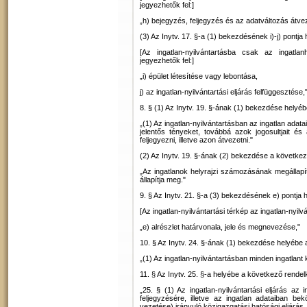
jegyezhetők fel:]
„h) bejegyzés, feljegyzés és az adatváltozás átve
(3) Az Inytv. 17. §-a (1) bekezdésének i)-j) pontj
[Az ingatlan-nyilvántartásba csak az ingatla
jegyezhetők fel:]
„i) épület létesítése vagy lebontása,
j) az ingatlan-nyilvántartási eljárás felfüggesztése,
8. § (1) Az Inytv. 19. §-ának (1) bekezdése helyé
„(1) Az ingatlan-nyilvántartásban az ingatlan adata
jelentős tényeket, továbbá azok jogosultjait és a
feljegyezni, illetve azon átvezetni."
(2) Az Inytv. 19. §-ának (2) bekezdése a következ
„Az ingatlanok helyrajzi számozásának megállapí
állapítja meg."
9. § Az Inytv. 21. §-a (3) bekezdésének e) pontja
[Az ingatlan-nyilvántartási térkép az ingatlan-nyi
„e) alrészlet határvonala, jele és megnevezése,"
10. § Az Inytv. 24. §-ának (1) bekezdése helyébe
„(1) Az ingatlan-nyilvántartásban minden ingatlant kü
11. § Az Inytv. 25. §-a helyébe a következő rendel
„25. § (1) Az ingatlan-nyilvántartási eljárás az
feljegyzésére, illetve az ingatlan adataiban be
vezetése) irányuló közigazgatási hatósági eljárás.