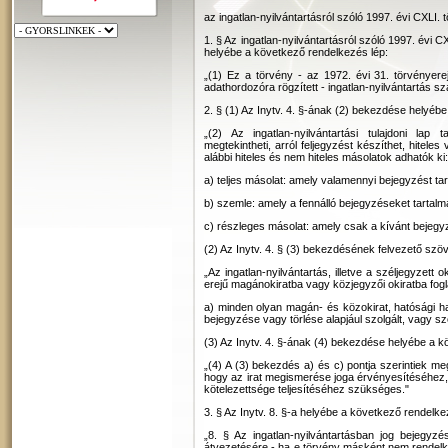
az ingatlan-nyilvántartásról szóló 1997. évi CXLI.
1. § Az ingatlan-nyilvántartásról szóló 1997. évi 
helyébe a következő rendelkezés lép:
„(1) Ez a törvény - az 1972. évi 31. törvényerej
adathordozóra rögzített - ingatlan-nyilvántartás s
2. § (1) Az Inytv. 4. §-ának (2) bekezdése helyéb
„(2) Az ingatlan-nyilvántartási tulajdoni lap
megtekintheti, arról feljegyzést készíthet, hiteles
alábbi hiteles és nem hiteles másolatok adhatók ki:
a) teljes másolat: amely valamennyi bejegyzést ta
b) szemle: amely a fennálló bejegyzéseket tartalm
c) részleges másolat: amely csak a kívánt bejegy
(2) Az Inytv. 4. § (3) bekezdésének felvezető szö
„Az ingatlan-nyilvántartás, illetve a széljegyzett oki
erejű magánokiratba vagy közjegyzői okiratba fog
a) minden olyan magán- és közokirat, hatósági hatá
bejegyzése vagy törlése alapjául szolgált, vagy szo
(3) Az Inytv. 4. §-ának (4) bekezdése helyébe a k
„(4) A (3) bekezdés a) és c) pontja szerintiek me
hogy az irat megismerése joga érvényesítéséhez, 
kötelezettsége teljesítéséhez szükséges."
3. § Az Inytv. 8. §-a helyébe a következő rendelke
„8. § Az ingatlan-nyilvántartásban jog bejegyzé
átvezetésére - ha e törvény másként nem rendelk