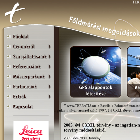
TERR
//
www.TERRATIS.hu
/
Extrák
/
Földmérő tudásbá
ingatlan-nyilvántartásról szóló 1997. évi CXLI. törvény mó
2005. évi CXXII. törvény - az ingatlan-n
törvény módosításáról
2005. évi CXXII. törvény