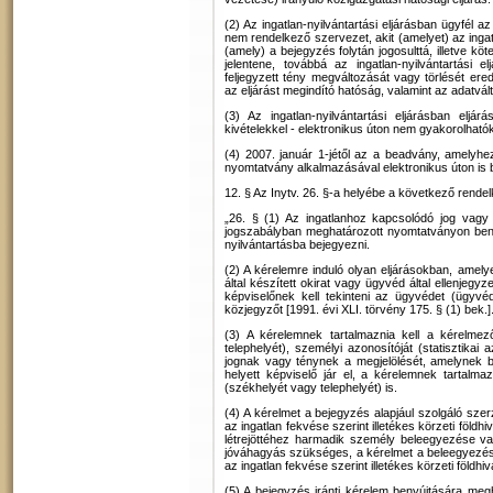
(2) Az ingatlan-nyilvántartási eljárásban ügyfél 
nem rendelkező szervezet, akit (amelyet) az ingatl
(amely) a bejegyzés folytán jogosulttá, illetve kö
jelentene, továbbá az ingatlan-nyilvántartási e
feljegyzett tény megváltozását vagy törlését ered
az eljárást megindító hatóság, valamint az adatvál
(3) Az ingatlan-nyilvántartási eljárásban elj
kivételekkel - elektronikus úton nem gyakorolható
(4) 2007. január 1-jétől az a beadvány, amelyhe
nyomtatvány alkalmazásával elektronikus úton is 
12. § Az Inytv. 26. §-a helyébe a következő rendel
„26. § (1) Az ingatlanhoz kapcsolódó jog vagy 
jogszabályban meghatározott nyomtatványon beny
nyilvántartásba bejegyezni.
(2) A kérelemre induló olyan eljárásokban, amel
által készített okirat vagy ügyvéd által ellenjegyz
képviselőnek kell tekinteni az ügyvédet (ügyvédi
közjegyzőt [1991. évi XLI. törvény 175. § (1) bek.]
(3) A kérelemnek tartalmaznia kell a kérelme
telephelyét), személyi azonosítóját (statisztikai 
jognak vagy ténynek a megjelölését, amelynek be
helyett képviselő jár el, a kérelemnek tartalma
(székhelyét vagy telephelyét) is.
(4) A kérelmet a bejegyzés alapjául szolgáló szerz
az ingatlan fekvése szerint illetékes körzeti földh
létrejöttéhez harmadik személy beleegyezése vag
jóváhagyás szükséges, a kérelmet a beleegyezéstől
az ingatlan fekvése szerint illetékes körzeti földhi
(5) A bejegyzés iránti kérelem benyújtására megh