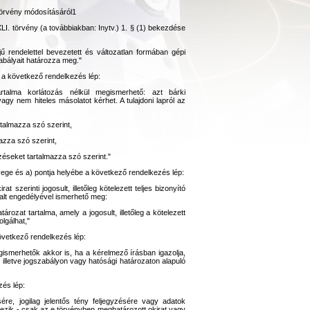
 törvény módosításáról1
CXLI. törvény (a továbbiakban: Inytv.) 1. § (1) bekezdése
ű rendelettel bevezetett és változatlan formában gépi
zabályait határozza meg."
e a következő rendelkezés lép:
 tartalma korlátozás nélkül megismerhető: azt bárki
 vagy nem hiteles másolatot kérhet. A tulajdoni lapról az
rtalmazza szó szerint,
azza szó szerint,
zéseket tartalmazza szó szerint."
vege és a) pontja helyébe a következő rendelkezés lép:
rat szerinti jogosult, illetőleg kötelezett teljes bizonyító
lalt engedélyével ismerhető meg:
rozat tartalma, amely a jogosult, illetőleg a kötelezett
lgálhat,"
övetkező rendelkezés lép:
gismerhetők akkor is, ha a kérelmező írásban igazolja,
illetve jogszabályon vagy hatósági határozaton alapuló
zés lép:
sére, jogilag jelentős tény feljegyzésére vagy adatok
ezik - csak az e törvényben meghatározott okirat vagy