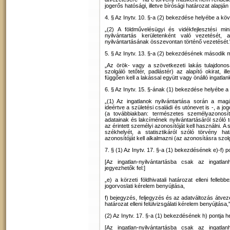
jogerős hatósági, illetve bírósági határozat alapján 
4. § Az Inytv. 10. §-a (2) bekezdése helyébe a kö
„(2) A földművelésügyi és vidékfejlesztési mi
nyilvántartás kerületenként való vezetését,
nyilvántartásának összevontan történő vezetését.
5. § Az Inytv. 13. §-a (2) bekezdésének második 
„Az örök- vagy a szövetkezeti lakás tulajdonosá
szolgáló tetőtér, padlástér) az alapító okirat, i
függően kell a lakással együtt vagy önálló ingatlank
6. § Az Inytv. 15. §-ának (1) bekezdése helyébe a
„(1) Az ingatlanok nyilvántartása során a ma
ideértve a születési családi és utónevet is -, a jog
(a továbbiakban: természetes személyazonosít
adatainak és lakcímének nyilvántartásáról szóló
az érintett személyi azonosítóját kell használni.
székhelyét, a statisztikáról szóló törvény ha
azonosítóját kell alkalmazni (az azonosításra szolg
7. § (1) Az Inytv. 17. §-a (1) bekezdésének e)-f)
[Az ingatlan-nyilvántartásba csak az ingatla
jegyezhetők fel:]
„e) a körzeti földhivatali határozat elleni felleb
jogorvoslati kérelem benyújtása,
f) bejegyzés, feljegyzés és az adatváltozás átvez
határozat elleni felülvizsgálati kérelem benyújtása,
(2) Az Inytv. 17. §-a (1) bekezdésének h) pontja 
[Az ingatlan-nyilvántartásba csak az ingatla