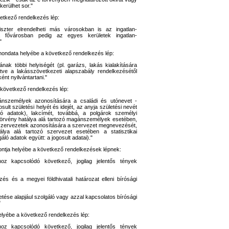
kerülhet sor."
vetkező rendelkezés lép:
niszter elrendelheti más városokban is az ingatlan-
 a fővárosban pedig az egyes kerületek ingatlan-
"
mondata helyébe a következő rendelkezés lép:
nak többi helyiségét (pl. garázs, lakás kialakítására
lletve a lakásszövetkezeti alapszabály rendelkezésétől
ént nyilvántartani."
 következő rendelkezés lép:
gánszemélyek azonosítására a családi és utónevet -
osult születési helyét és idejét, az anyja születési nevét
ó adatok), lakcímét, továbbá, a polgárok személyi
 törvény hatálya alá tartozó magánszemélyek esetében,
 A szervezetek azonosítására a szervezet megnevezését,
tálya alá tartozó szervezet esetében a statisztikai
áló adatok együtt: a jogosult adatai)."
 pontja helyébe a következő rendelkezések lépnek:
nhoz kapcsolódó következő, jogilag jelentős tények
bezés és a megyei földhivatali határozat elleni bírósági
etése alapjául szolgáló vagy azzal kapcsolatos bírósági
"
helyébe a következő rendelkezés lép:
nhoz kapcsolódó következő, jogilag jelentős tények