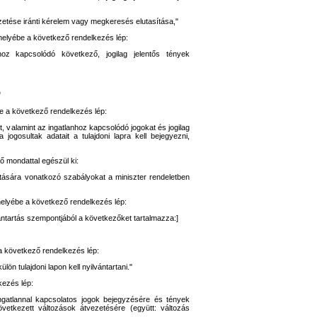
zetése iránti kérelem vagy megkeresés elutasítása,"
a helyébe a következő rendelkezés lép:
nhoz kapcsolódó következő, jogilag jelentős tények
"
be a következő rendelkezés lép:
it, valamint az ingatlanhoz kapcsolódó jogokat és jogilag
 jogosultak adatait a tulajdoni lapra kell bejegyezni,
ő mondattal egészül ki:
tására vonatkozó szabályokat a miniszter rendeletben
 helyébe a következő rendelkezés lép:
lvántartás szempontjából a következőket tartalmazza:]
 a következő rendelkezés lép:
lön tulajdoni lapon kell nyilvántartani."
kezés lép:
 ingatlannal kapcsolatos jogok bejegyzésére és tények
következett változások átvezetésére (együtt: változás