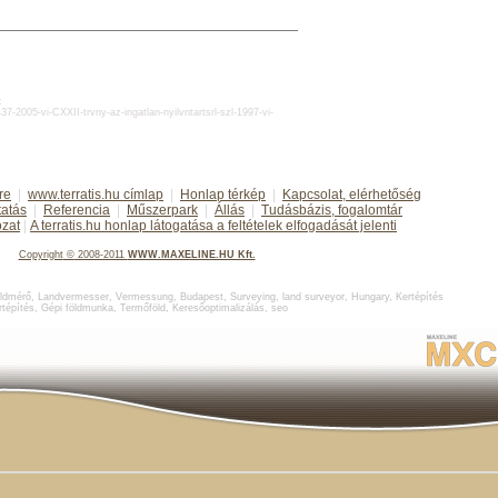
:
d437-2005-vi-CXXII-trvny-az-ingatlan-nyilvntartsrl-szl-1997-vi-
re
|
www.terratis.hu címlap
|
Honlap térkép
|
Kapcsolat, elérhetőség
tatás
|
Referencia
|
Műszerpark
|
Állás
|
Tudásbázis, fogalomtár
ozat
|
A terratis.hu honlap látogatása a feltételek elfogadását jelenti
Copyright
©
2008-2011
WWW.MAXELINE.HU Kft.
ldmérő
,
Landvermesser, Vermessung, Budapest
,
Surveying, land surveyor, Hungary
,
Kertépítés
rtépítés
,
Gépi földmunka
,
Termőföld
,
Keresőoptimalizálás
,
seo