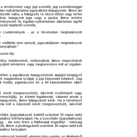
az a természetes vagy jogi személy, jogi személyiséggel
an-nyilvántartásba jogosultként bejegyeztek, illetve aki
telezetté válna, a feljegyzés rá nézve előnyt vagy terhet
ljárás bejegyzett joga vagy a javára, illetve terhére
ményezné. Az ingatlan-nyilvántartási eljárásban ügyfél
tozást bejelentő személy.
árási cselekmények - az e törvényben meghatározott
k.
z melléklet nem tartozik, jogszabályban meghatározott
benyújtható."
kezés lép:
tény keletkezését, módosulását, illetve megszűnését
újtott kérelemre vagy megkeresésre kell az ingatlan-
yekben a jogváltozás bejegyzésének alapjául közjegyző
ett magánokirat szolgál, a jogi képviselet kötelező. Jogi
 irodát), jogtanácsost és a fél képviseletében eljáró
.
ző nevét (megnevezését), lakcímét (székhelyét vagy
azonosítóját), az érintett ingatlannak, valamint annak a
jegyzését, illetve feljegyzését kérik. Ha a kérelmező
znia kell a képviselő nevét (megnevezését), lakcímét
ődés (jognyilatkozat) keltétől számított 30 napon belül
ivatalhoz kell benyújtani. Ha a szerződés (jognyilatkozat)
y - ide nem értve a földhivatali engedélyt - hatósági
, illetve a jóváhagyástól számított 30 napon belül kell
vatalhoz benyújtani.
atározott határidő elmulasztása esetén az illetékekről