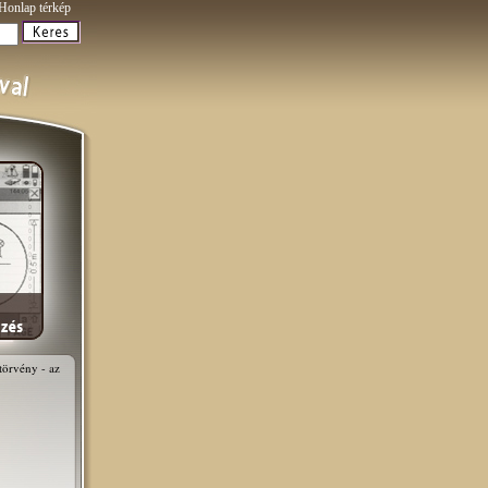
Honlap térkép
törvény - az