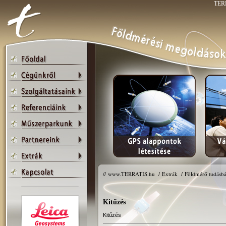
TERR
//
www.TERRATIS.hu
/
Extrák
/
Földmérő tudásbá
Kitűzés
Kitűzés