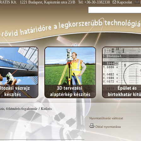
ATIS Kft. 1221 Budapest, Kapisztrán utca 23/B Tel: +36-30-3382338
Kapcsolat
zis, földmérés fogalomtár
/
Kitűzés
Nyomtatóbarát változat
Oldal nyomtatása