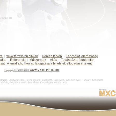
:
d43-Kitzs.doc
re
|
www.terratis.hu címlap
|
Honlap térkép
|
Kapcsolat, elérhetőség
tatás
|
Referencia
|
Műszerpark
|
Állás
|
Tudásbázis, fogalomtár
ozat
|
A terratis.hu honlap látogatása a feltételek elfogadását jelenti
Copyright
©
2008-2011
WWW.MAXELINE.HU Kft.
ldmérő
,
Landvermesser, Vermessung, Budapest
,
Surveying, land surveyor, Hungary
,
Kertépítés
rtépítés
,
Gépi földmunka
,
Termőföld
,
Keresőoptimalizálás
,
seo