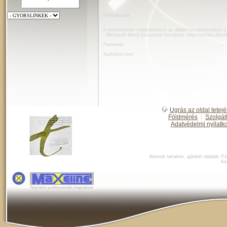
Formátumok
A dokumentum megtekinthető az alábbi formátumokban is
- Microsoft Word Document formátum:
http://terratis.hu/
Partnerek
MaXeline.com
Ugrás az oldal tetejé
Földmérés
|
Szolgál
Adatvédelmi nyilatk
Kiemelt tartalom, ajánlott oldalak:
Fö
Ke