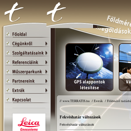
//
www.TERRATIS.hu
/
Extrák
/
Földmérő tudásbá
Fekvéshatár változások
Fekvéshatár változások