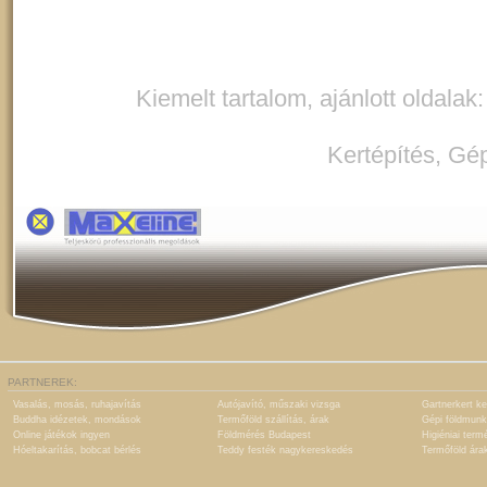
Kiemelt tartalom, ajánlott oldalak
Kertépítés
,
Gép
PARTNEREK:
Vasalás, mosás, ruhajavítás
Autójavító, műszaki vizsga
Gartnerkert ke
Buddha idézetek, mondások
Termőföld szállítás, árak
Gépi földmunk
Online játékok ingyen
Földmérés Budapest
Higiéniai term
Hóeltakarítás, bobcat bérlés
Teddy festék nagykereskedés
Termőföld ára