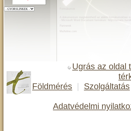
Formátumok
A dokumentum megtekinthető az alábbi formátumokban is
- Microsoft Word Document formátum:
http://terratis.hu/
Partnerek
MaXeline.com
Ugrás az oldal 
tér
Földmérés
|
Szolgáltatás
Adatvédelmi nyilatko