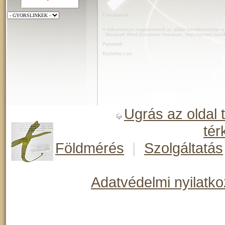
Formátumok
A dokumentum megtekinthető az alábbi formátumokban is
- Microsoft Word Document formátum:
http://terratis.hu/d
Partnerek
MaXeline.com
Ugrás az oldal 
tér
Földmérés
|
Szolgáltatás
Adatvédelmi nyilatko