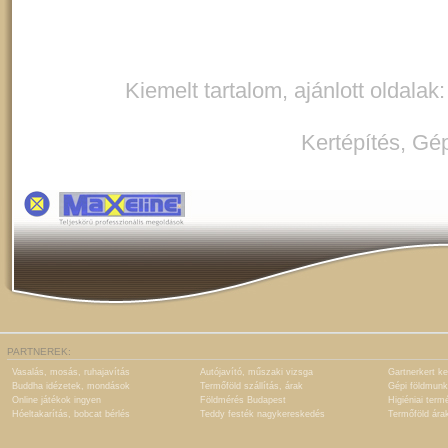
Kiemelt tartalom, ajánlott oldalak
Kertépítés
,
Gép
PARTNEREK:
Vasalás, mosás, ruhajavítás
Autójavító, műszaki vizsga
Gartnerkert ke
Buddha idézetek, mondások
Termőföld szállítás, árak
Gépi földmunk
Online játékok ingyen
Földmérés Budapest
Higiéniai term
Hóeltakarítás, bobcat bérlés
Teddy festék nagykereskedés
Termőföld ára