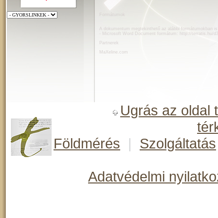
Formátumok
A dokumentum megtekinthető az alábbi formátumokban is
- Microsoft Word Document formátum:
http://terratis.hu/d
Partnerek
MaXeline.com
Ugrás az oldal 
tér
Földmérés
|
Szolgáltatás
Adatvédelmi nyilatko