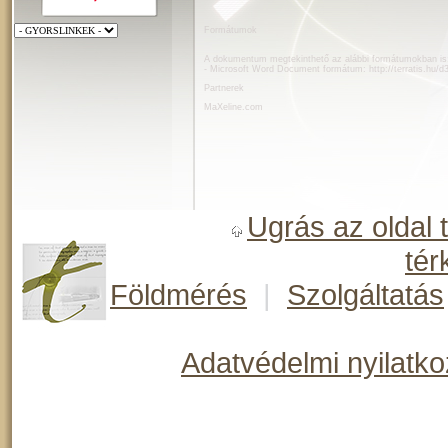
Formátumok
A dokumentum megtekinthető az alábbi formátumokban is
- Microsoft Word Document formátum:
http://terratis.hu/d
Partnerek
MaXeline.com
Ugrás az oldal 
tér
Földmérés
|
Szolgáltatás
Adatvédelmi nyilatko