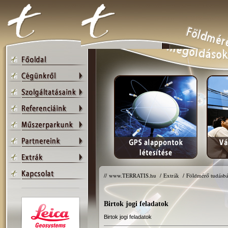
//
www.TERRATIS.hu
/
Extrák
/
Földmérő tudásbá
Birtok jogi feladatok
Birtok jogi feladatok