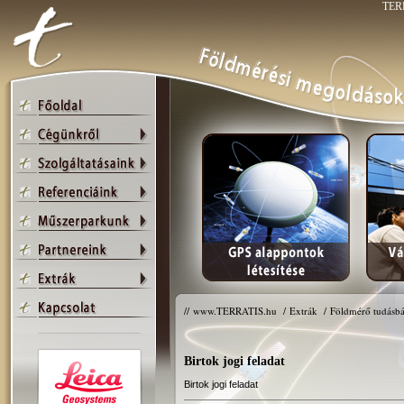
TERR
//
www.TERRATIS.hu
/
Extrák
/
Földmérő tudásbá
Birtok jogi feladat
Birtok jogi feladat