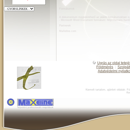
Formátumok
A dokumentum megtekinthető az alábbi formátumokban is
- Microsoft Word Document formátum:
http://terratis.hu/d
Partnerek
MaXeline.com
Ugrás az oldal tetejé
Földmérés
|
Szolgál
Adatvédelmi nyilatk
Kiemelt tartalom, ajánlott oldalak:
Fö
Ke