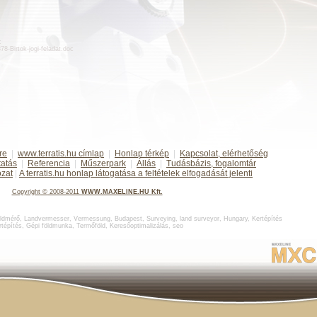
:
378-Birtok-jogi-feladat.doc
re
|
www.terratis.hu címlap
|
Honlap térkép
|
Kapcsolat, elérhetőség
tatás
|
Referencia
|
Műszerpark
|
Állás
|
Tudásbázis, fogalomtár
ozat
|
A terratis.hu honlap látogatása a feltételek elfogadását jelenti
Copyright
©
2008-2011
WWW.MAXELINE.HU Kft.
ldmérő
,
Landvermesser, Vermessung, Budapest
,
Surveying, land surveyor, Hungary
,
Kertépítés
rtépítés
,
Gépi földmunka
,
Termőföld
,
Keresőoptimalizálás
,
seo