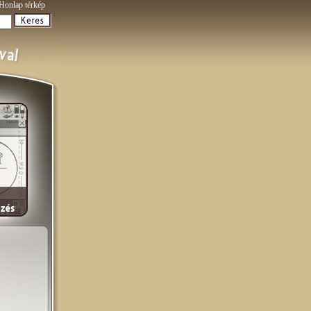
Honlap térkép