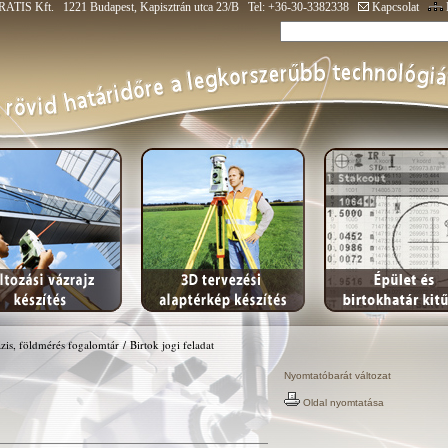
ATIS Kft. 1221 Budapest, Kapisztrán utca 23/B Tel: +36-30-3382338
Kapcsolat
zis, földmérés fogalomtár
/
Birtok jogi feladat
Nyomtatóbarát változat
Oldal nyomtatása