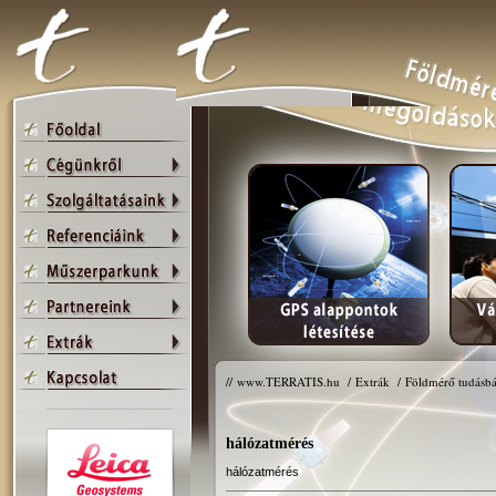
//
www.TERRATIS.hu
/
Extrák
/
Földmérő tudásbá
hálózatmérés
hálózatmérés