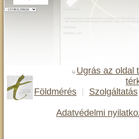
Formátumok
A dokumentum megtekinthető az alábbi formátumokban is
- Microsoft Word Document formátum:
http://terratis.hu/
Partnerek
MaXeline.com
Ugrás az oldal 
tér
Földmérés
|
Szolgáltatás
Adatvédelmi nyilatko