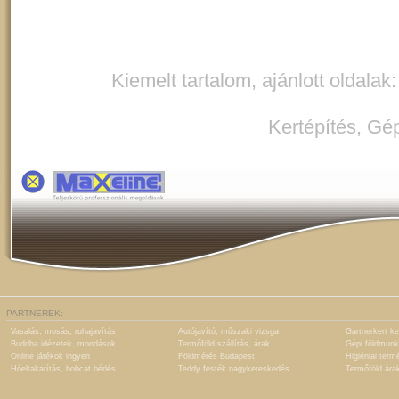
Kiemelt tartalom, ajánlott oldalak
Kertépítés
,
Gép
PARTNEREK:
Vasalás, mosás, ruhajavítás
Autójavító, műszaki vizsga
Gartnerkert ke
Buddha idézetek, mondások
Termőföld szállítás, árak
Gépi földmunk
Online játékok ingyen
Földmérés Budapest
Higiéniai term
Hóeltakarítás, bobcat bérlés
Teddy festék nagykereskedés
Termőföld ára