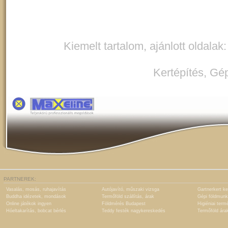
Kiemelt tartalom, ajánlott oldalak
Kertépítés
,
Gép
PARTNEREK:
Vasalás, mosás, ruhajavítás
Autójavító, műszaki vizsga
Gartnerkert ke
Buddha idézetek, mondások
Termőföld szállítás, árak
Gépi földmunk
Online játékok ingyen
Földmérés Budapest
Higiéniai term
Hóeltakarítás, bobcat bérlés
Teddy festék nagykereskedés
Termőföld ára