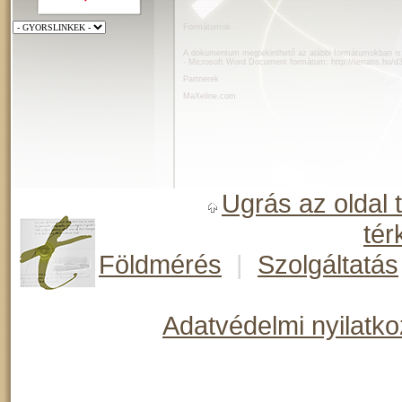
Formátumok
A dokumentum megtekinthető az alábbi formátumokban is
- Microsoft Word Document formátum:
http://terratis.hu/
Partnerek
MaXeline.com
Ugrás az oldal 
tér
Földmérés
|
Szolgáltatás
Adatvédelmi nyilatko