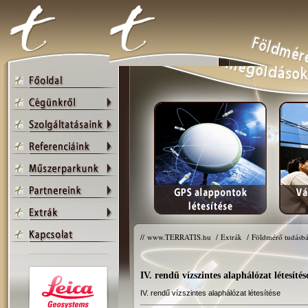
//
www.TERRATIS.hu
/
Extrák
/
Földmérő tudásbá
IV. rendű vízszintes alaphálózat létesítés
IV. rendű vízszintes alaphálózat létesítése