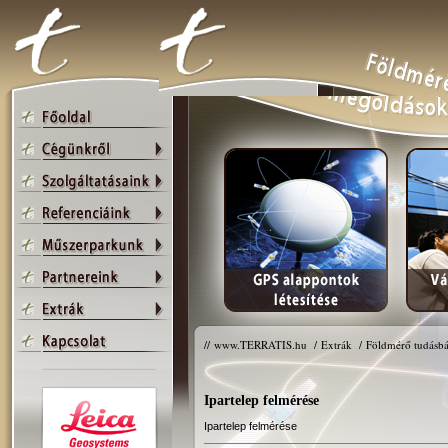
//
www.TERRATIS.hu
/
Extrák
/
Földmérő tudásbá
Ipartelep felmérése
Ipartelep felmérése