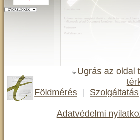
Formátumok
A dokumentum megtekinthető az alábbi formátumokban is
- Microsoft Word Document formátum:
http://terratis.hu/
Partnerek
MaXeline.com
Ugrás az oldal 
tér
Földmérés
|
Szolgáltatás
Adatvédelmi nyilatko