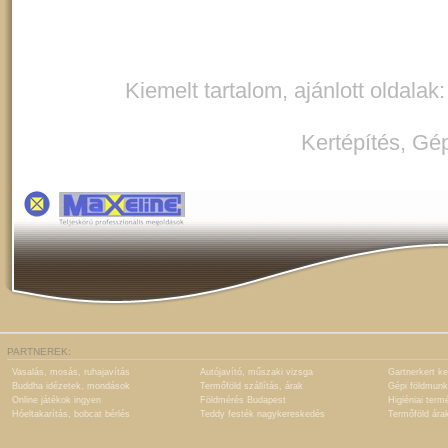
Kiemelt tartalom, ajánlott oldalak
Kertépítés
,
Gép
PARTNEREK:
Vasalás, mosás, ruhajavítás
Autójavító, műszaki vizsga
Gartnerkert ke
Buddha idézetek, mondások
Termőföld szállítás, árak
Gépi földmunk
Online játékok ingyen
Földmérés Budapest
Higiéniai term
Hóeltakarítás, bobcat bérlés
Teddy festék nagykereskedés
Termőföld ára