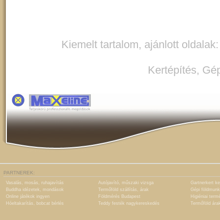
Kiemelt tartalom, ajánlott oldalak
Kertépítés
,
Gép
PARTNEREK:
Vasalás, mosás, ruhajavítás
Autójavító, műszaki vizsga
Gartnerkert ke
Buddha idézetek, mondások
Termőföld szállítás, árak
Gépi földmunk
Online játékok ingyen
Földmérés Budapest
Higiéniai term
Hóeltakarítás, bobcat bérlés
Teddy festék nagykereskedés
Termőföld ára