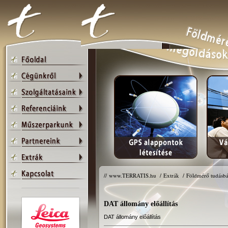
//
www.TERRATIS.hu
/
Extrák
/
Földmérő tudásbá
DAT állomány előállítás
DAT állomány előállítás