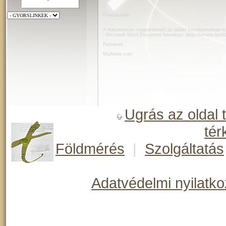
Formátumok
A dokumentum megtekinthető az alábbi formátumokban is
- Microsoft Word Document formátum:
http://terratis.hu/
Partnerek
MaXeline.com
Ugrás az oldal 
tér
Földmérés
|
Szolgáltatás
Adatvédelmi nyilatko