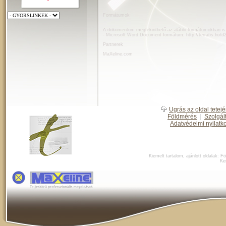
Formátumok
A dokumentum megtekinthető az alábbi formátumokban is
- Microsoft Word Document formátum:
http://terratis.hu/
Partnerek
MaXeline.com
Ugrás az oldal tetejé
Földmérés
|
Szolgál
Adatvédelmi nyilatk
Kiemelt tartalom, ajánlott oldalak:
Fö
Ke