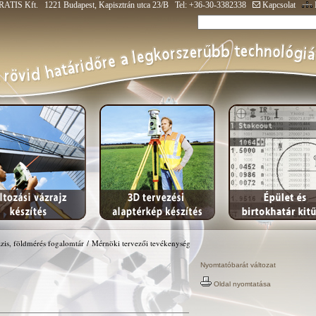
ATIS Kft. 1221 Budapest, Kapisztrán utca 23/B Tel: +36-30-3382338
Kapcsolat
zis, földmérés fogalomtár
/
Mérnöki tervezői tevékenység
Nyomtatóbarát változat
Oldal nyomtatása