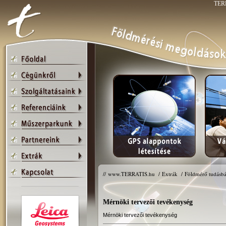
TERR
//
www.TERRATIS.hu
/
Extrák
/
Földmérő tudásbá
Mérnöki tervezői tevékenység
Mérnöki tervezői tevékenység