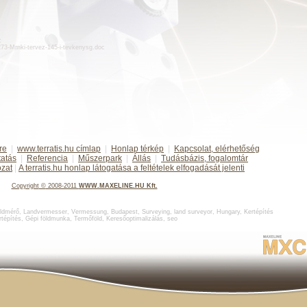
:
d273-Mrnki-tervez-145-i-tevkenysg.doc
re
|
www.terratis.hu címlap
|
Honlap térkép
|
Kapcsolat, elérhetőség
tatás
|
Referencia
|
Műszerpark
|
Állás
|
Tudásbázis, fogalomtár
ozat
|
A terratis.hu honlap látogatása a feltételek elfogadását jelenti
Copyright
©
2008-2011
WWW.MAXELINE.HU Kft.
ldmérő
,
Landvermesser, Vermessung, Budapest
,
Surveying, land surveyor, Hungary
,
Kertépítés
rtépítés
,
Gépi földmunka
,
Termőföld
,
Keresőoptimalizálás
,
seo