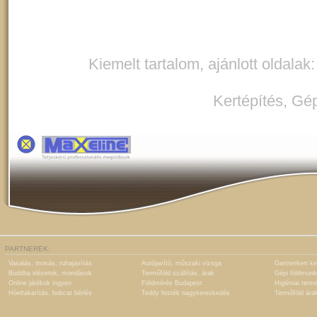
Kiemelt tartalom, ajánlott oldalak
Kertépítés
,
Gép
PARTNEREK:
Vasalás, mosás, ruhajavítás
Autójavító, műszaki vizsga
Gartnerkert ke
Buddha idézetek, mondások
Termőföld szállítás, árak
Gépi földmunk
Online játékok ingyen
Földmérés Budapest
Higiéniai term
Hóeltakarítás, bobcat bérlés
Teddy festék nagykereskedés
Termőföld ára