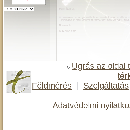
Formátumok
A dokumentum megtekinthető az alábbi formátumokban is
- Microsoft Word Document formátum:
http://terratis.hu/
Partnerek
MaXeline.com
Ugrás az oldal 
tér
Földmérés
|
Szolgáltatás
Adatvédelmi nyilatko