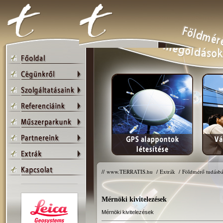
//
www.TERRATIS.hu
/
Extrák
/
Földmérő tudásbá
Mérnöki kivitelezések
Mérnöki kivitelezések