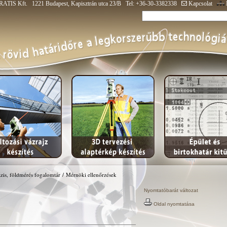
ATIS Kft. 1221 Budapest, Kapisztrán utca 23/B Tel: +36-30-3382338
Kapcsolat
zis, földmérés fogalomtár
/
Mérnöki ellenőrzések
Nyomtatóbarát változat
Oldal nyomtatása