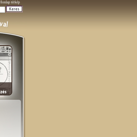
Honlap térkép