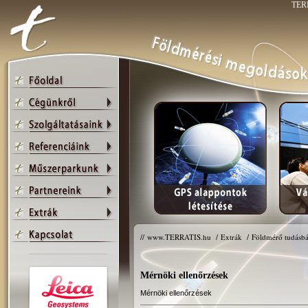
TERR
//
www.TERRATIS.hu
/
Extrák
/
Földmérő tudásbá
Mérnöki ellenőrzések
Mérnöki ellenőrzések