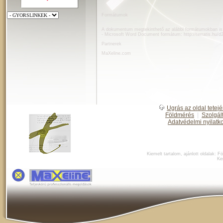
Formátumok
A dokumentum megtekinthető az alábbi formátumokban is
- Microsoft Word Document formátum:
http://terratis.hu/
Partnerek
MaXeline.com
Ugrás az oldal tetejé
Földmérés
|
Szolgál
Adatvédelmi nyilatk
Kiemelt tartalom, ajánlott oldalak:
Fö
Ke