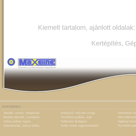
Kiemelt tartalom, ajánlott oldalak
Kertépítés
,
Gép
PARTNEREK:
Vasalás, mosás, ruhajavítás
Autójavító, műszaki vizsga
Gartnerkert ke
Buddha idézetek, mondások
Termőföld szállítás, árak
Gépi földmunk
Online játékok ingyen
Földmérés Budapest
Higiéniai term
Hóeltakarítás, bobcat bérlés
Teddy festék nagykereskedés
Termőföld ára