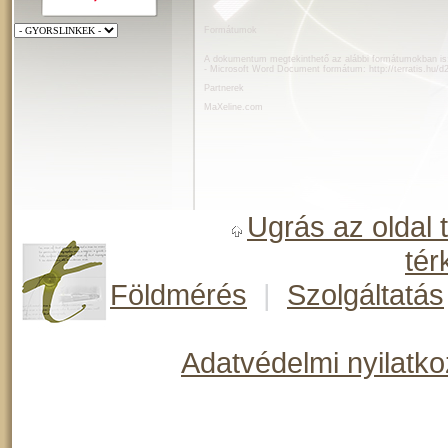
Formátumok
A dokumentum megtekinthető az alábbi formátumokban is
- Microsoft Word Document formátum:
http://terratis.hu/
Partnerek
MaXeline.com
Ugrás az oldal 
tér
Földmérés
|
Szolgáltatás
Adatvédelmi nyilatko