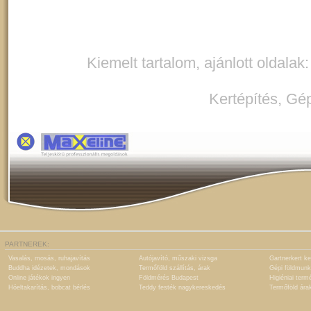
Kiemelt tartalom, ajánlott oldalak
Kertépítés
,
Gép
PARTNEREK:
Vasalás, mosás, ruhajavítás
Autójavító, műszaki vizsga
Gartnerkert ke
Buddha idézetek, mondások
Termőföld szállítás, árak
Gépi földmunk
Online játékok ingyen
Földmérés Budapest
Higiéniai term
Hóeltakarítás, bobcat bérlés
Teddy festék nagykereskedés
Termőföld ára