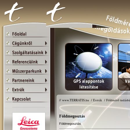
//
www.TERRATIS.hu
/
Extrák
/
Földmérő tudásbá
Földmegosztás
Földmegosztás