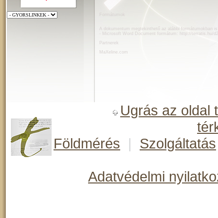
Formátumok
A dokumentum megtekinthető az alábbi formátumokban is
- Microsoft Word Document formátum:
http://terratis.hu
Partnerek
MaXeline.com
Ugrás az oldal 
tér
Földmérés
|
Szolgáltatás
Adatvédelmi nyilatko