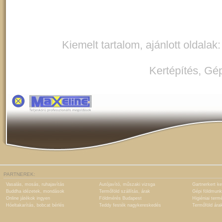
Kiemelt tartalom, ajánlott oldalak
Kertépítés
,
Gép
PARTNEREK:
Vasalás, mosás, ruhajavítás
Autójavító, műszaki vizsga
Gartnerkert ke
Buddha idézetek, mondások
Termőföld szállítás, árak
Gépi földmunk
Online játékok ingyen
Földmérés Budapest
Higiéniai term
Hóeltakarítás, bobcat bérlés
Teddy festék nagykereskedés
Termőföld ára