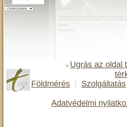
Formátumok
A dokumentum megtekinthető az alábbi formátumokban is
- Microsoft Word Document formátum:
http://terratis.hu/
Partnerek
MaXeline.com
Ugrás az oldal 
tér
Földmérés
|
Szolgáltatás
Adatvédelmi nyilatko