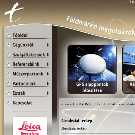
TERR
//
www.TERRATIS.hu
/
Extrák
/
Földmérő tudásbá
Geodéziai térkép
Geodéziai térkép