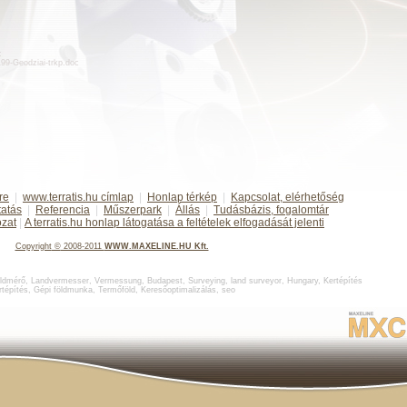
:
d199-Geodziai-trkp.doc
re
|
www.terratis.hu címlap
|
Honlap térkép
|
Kapcsolat, elérhetőség
tatás
|
Referencia
|
Műszerpark
|
Állás
|
Tudásbázis, fogalomtár
ozat
|
A terratis.hu honlap látogatása a feltételek elfogadását jelenti
Copyright
©
2008-2011
WWW.MAXELINE.HU Kft.
ldmérő
,
Landvermesser, Vermessung, Budapest
,
Surveying, land surveyor, Hungary
,
Kertépítés
rtépítés
,
Gépi földmunka
,
Termőföld
,
Keresőoptimalizálás
,
seo