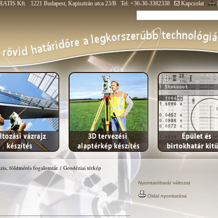
ATIS Kft. 1221 Budapest, Kapisztrán utca 23/B Tel: +36-30-3382338
Kapcsolat
zis, földmérés fogalomtár
/
Geodéziai térkép
Nyomtatóbarát változat
Oldal nyomtatása