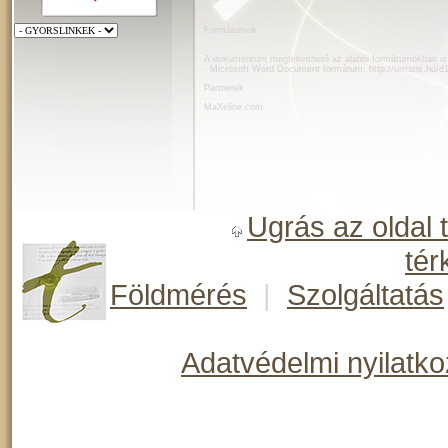
Formátumok
A dokumentum megtekinthető az alábbi formátumokban is
- Microsoft Word Document formátum:
http://terratis.hu/
Partnerek
MaXeline.com
Ugrás az oldal 
tér
Földmérés
|
Szolgáltatás
Adatvédelmi nyilatko