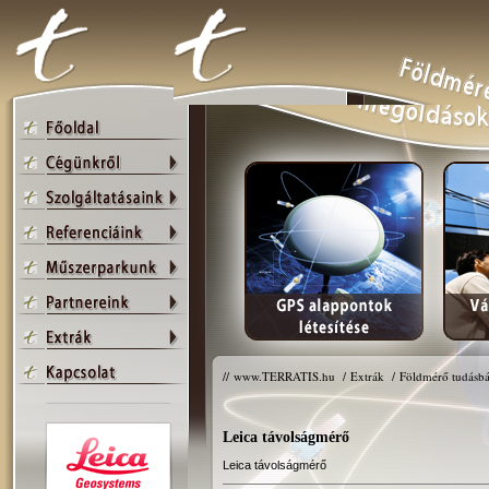
//
www.TERRATIS.hu
/
Extrák
/
Földmérő tudásbá
Leica távolságmérő
Leica távolságmérő