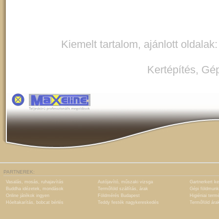
Kiemelt tartalom, ajánlott oldalak
Kertépítés
,
Gép
PARTNEREK:
Vasalás, mosás, ruhajavítás
Autójavító, műszaki vizsga
Gartnerkert ke
Buddha idézetek, mondások
Termőföld szállítás, árak
Gépi földmunk
Online játékok ingyen
Földmérés Budapest
Higiéniai term
Hóeltakarítás, bobcat bérlés
Teddy festék nagykereskedés
Termőföld ára