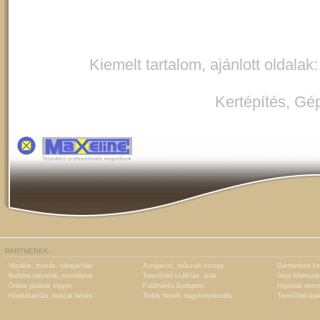
Kiemelt tartalom, ajánlott oldalak
Kertépítés
,
Gép
PARTNEREK:
Vasalás, mosás, ruhajavítás
Autójavító, műszaki vizsga
Gartnerkert ke
Buddha idézetek, mondások
Termőföld szállítás, árak
Gépi földmunk
Online játékok ingyen
Földmérés Budapest
Higiéniai term
Hóeltakarítás, bobcat bérlés
Teddy festék nagykereskedés
Termőföld ára