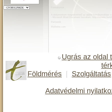
Formátumok
A dokumentum megtekinthető az alábbi formátumokban is
- Microsoft Word Document formátum:
http://terratis.hu/
Partnerek
MaXeline.com
Ugrás az oldal 
tér
Földmérés
|
Szolgáltatás
Adatvédelmi nyilatko