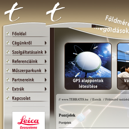
//
www.TERRATIS.hu
/
Extrák
/
Földmérő tudásbá
Pontjelek
Pontjelek