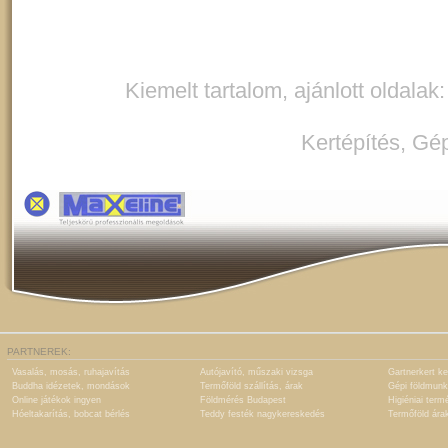
Kiemelt tartalom, ajánlott oldalak
Kertépítés
,
Gép
PARTNEREK:
Vasalás, mosás, ruhajavítás
Autójavító, műszaki vizsga
Gartnerkert ke
Buddha idézetek, mondások
Termőföld szállítás, árak
Gépi földmunk
Online játékok ingyen
Földmérés Budapest
Higiéniai term
Hóeltakarítás, bobcat bérlés
Teddy festék nagykereskedés
Termőföld ára