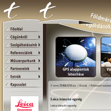
//
www.TERRATIS.hu
/
Extrák
/
Földmérő tudásbá
Leica irányító egység
Leica irányító egység