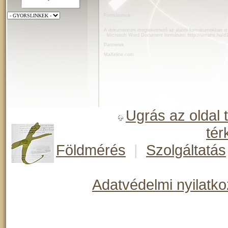
Formátumok
A dokumentum megtekinthető az alábbi formátumokban is
- Microsoft Word Document formátum:
http://terratis.hu/
Partnerek
MaXeline.com
Ugrás az oldal 
tér
Földmérés
|
Szolgáltatás
Adatvédelmi nyilatko