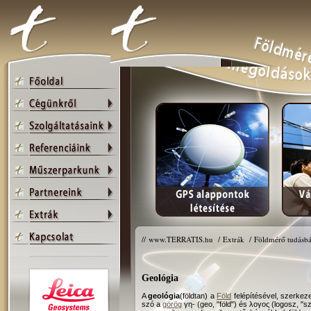
//
www.TERRATIS.hu
/
Extrák
/
Földmérő tudásbá
Geológia
A
geológia
(földtan) a
Föld
felépítésével, szerkeze
szó a
görög
γη- (geo, "föld") és λογος (logosz, "sz