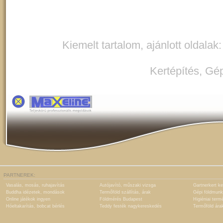
Kiemelt tartalom, ajánlott oldalak
Kertépítés
,
Gép
PARTNEREK:
Vasalás, mosás, ruhajavítás
Autójavító, műszaki vizsga
Gartnerkert ke
Buddha idézetek, mondások
Termőföld szállítás, árak
Gépi földmunk
Online játékok ingyen
Földmérés Budapest
Higiéniai term
Hóeltakarítás, bobcat bérlés
Teddy festék nagykereskedés
Termőföld ára