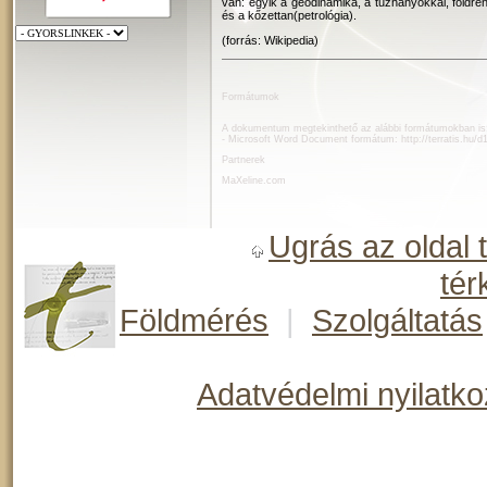
van: egyik a geodinamika, a tűzhányókkal, földre
és a kőzettan(petrológia).
(forrás: Wikipedia)
Formátumok
A dokumentum megtekinthető az alábbi formátumokban is
- Microsoft Word Document formátum:
http://terratis.hu/
Partnerek
MaXeline.com
Ugrás az oldal 
tér
Földmérés
|
Szolgáltatás
Adatvédelmi nyilatko