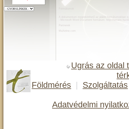
Formátumok
A dokumentum megtekinthető az alábbi formátumokban is
- Microsoft Word Document formátum:
http://terratis.hu/
Partnerek
MaXeline.com
Ugrás az oldal 
tér
Földmérés
|
Szolgáltatás
Adatvédelmi nyilatko