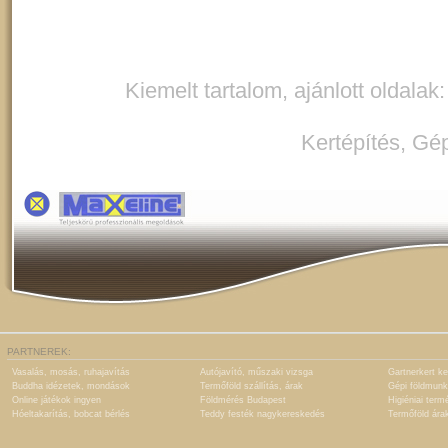
Kiemelt tartalom, ajánlott oldalak
Kertépítés
,
Gép
PARTNEREK:
Vasalás, mosás, ruhajavítás
Autójavító, műszaki vizsga
Gartnerkert ke
Buddha idézetek, mondások
Termőföld szállítás, árak
Gépi földmunk
Online játékok ingyen
Földmérés Budapest
Higiéniai term
Hóeltakarítás, bobcat bérlés
Teddy festék nagykereskedés
Termőföld ára