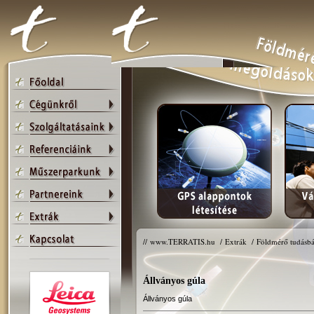
//
www.TERRATIS.hu
/
Extrák
/
Földmérő tudásbá
Állványos gúla
Állványos gúla