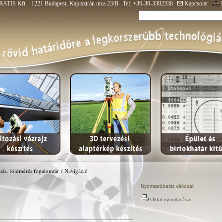
ATIS Kft. 1221 Budapest, Kapisztrán utca 23/B Tel: +36-30-3382338
Kapcsolat
zis, földmérés fogalomtár
/
Navigáció
Nyomtatóbarát változat
Oldal nyomtatása