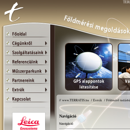
TERR
//
www.TERRATIS.hu
/
Extrák
/
Földmérő tudásbá
Navigáció
Navigáció