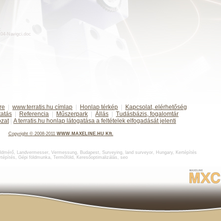
:
d104-Navigci.doc
re
|
www.terratis.hu címlap
|
Honlap térkép
|
Kapcsolat, elérhetőség
tatás
|
Referencia
|
Műszerpark
|
Állás
|
Tudásbázis, fogalomtár
ozat
|
A terratis.hu honlap látogatása a feltételek elfogadását jelenti
Copyright
©
2008-2011
WWW.MAXELINE.HU Kft.
ldmérő
,
Landvermesser, Vermessung, Budapest
,
Surveying, land surveyor, Hungary
,
Kertépítés
rtépítés
,
Gépi földmunka
,
Termőföld
,
Keresőoptimalizálás
,
seo