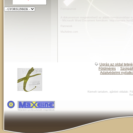
Formátumok
A dokumentum megtekinthető az alábbi formátumokban is
- Microsoft Word Document formátum:
http://terratis.hu/
Partnerek
MaXeline.com
Ugrás az oldal tetejé
Földmérés
|
Szolgál
Adatvédelmi nyilatk
Kiemelt tartalom, ajánlott oldalak:
Fö
Ke