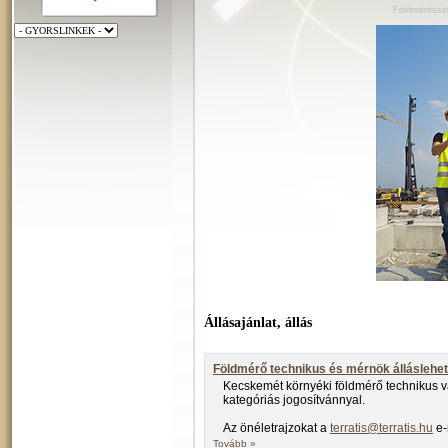
Földméréssel
Állásajánlat, állás
Földmérő technikus és mérnök álláslehe
Kecskemét környéki földmérő technikus v
kategóriás jogosítvánnyal.
Az önéletrajzokat a
terratis@terratis.hu
e-
Tovább »