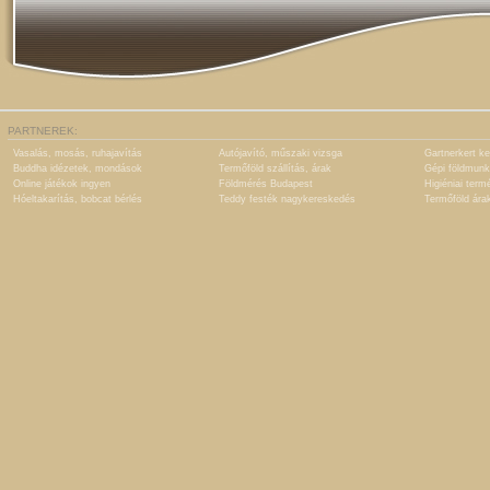
PARTNEREK:
Vasalás, mosás, ruhajavítás
Autójavító, műszaki vizsga
Gartnerkert ke
Buddha idézetek, mondások
Termőföld szállítás, árak
Gépi földmunk
Online játékok ingyen
Földmérés Budapest
Higiéniai term
Hóeltakarítás, bobcat bérlés
Teddy festék nagykereskedés
Termőföld ára