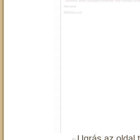
- Microsoft Word Document formátum:
http://terratis.hu/
Partnerek
MaXeline.com
Ugrás az oldal 