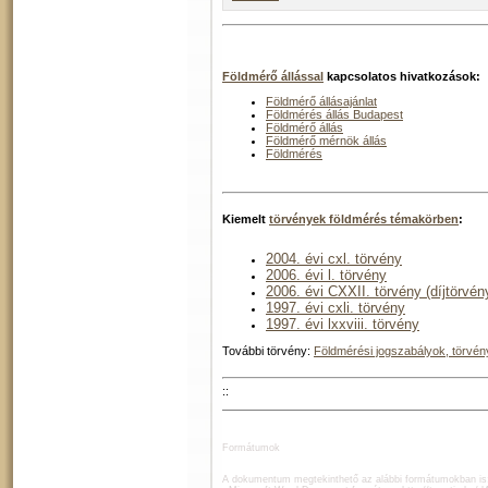
Földmérő állással
kapcsolatos hivatkozások:
Földmérő állásajánlat
Földmérés állás Budapest
Földmérő állás
Földmérő mérnök állás
Földmérés
Kiemelt
törvények földmérés témakörben
:
2004. évi cxl. törvény
2006. évi l. törvény
2006. évi CXXII. törvény (díjtörvén
1997. évi cxli. törvény
1997. évi lxxviii. törvény
További törvény:
Földmérési jogszabályok, törvén
::
Formátumok
A dokumentum megtekinthető az alábbi formátumokban is