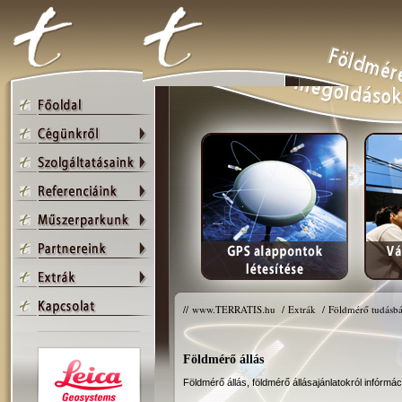
//
www.TERRATIS.hu
/
Extrák
/
Földmérő tudásbá
Földmérő állás
Földmérő állás, földmérő állásajánlatokról infórmác