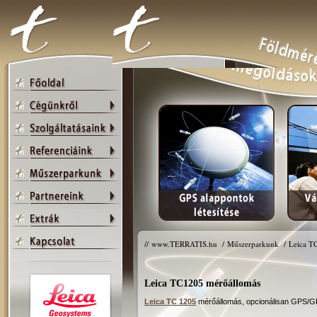
//
www.TERRATIS.hu
/
Műszerparkunk
/
Leica T
Leica TC1205 mérőállomás
Leica TC 1205
mérőállomás, opcionálisan GPS