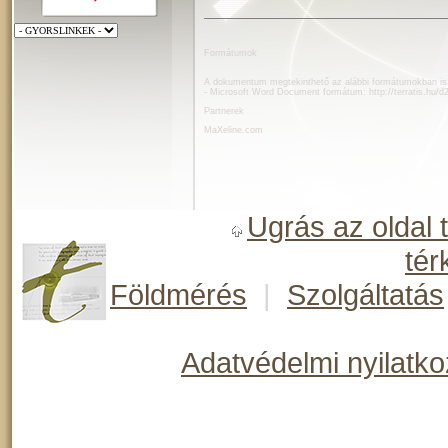
Formátumok
A dokumentum megtekinthető az alábbi formátumokban is
- Microsoft Word Document formátum:
http://terratis.hu
Partnerek
MaXeline.com
Ugrás az oldal 
tér
Földmérés
|
Szolgáltatás
Adatvédelmi nyilatko