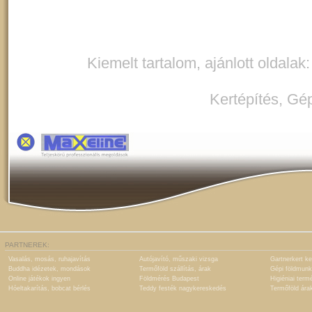
Kiemelt tartalom, ajánlott oldalak
Kertépítés
,
Gép
PARTNEREK:
Vasalás, mosás, ruhajavítás
Autójavító, műszaki vizsga
Gartnerkert ke
Buddha idézetek, mondások
Termőföld szállítás, árak
Gépi földmunk
Online játékok ingyen
Földmérés Budapest
Higiéniai term
Hóeltakarítás, bobcat bérlés
Teddy festék nagykereskedés
Termőföld ára