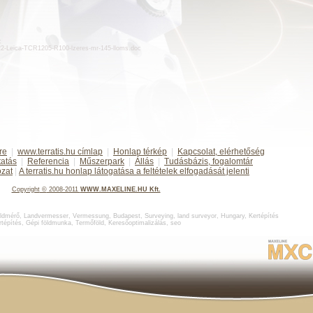
:
/d22-Leica-TCR1205-R100-lzeres-mr-145-lloms.doc
re
|
www.terratis.hu címlap
|
Honlap térkép
|
Kapcsolat, elérhetőség
tatás
|
Referencia
|
Műszerpark
|
Állás
|
Tudásbázis, fogalomtár
ozat
|
A terratis.hu honlap látogatása a feltételek elfogadását jelenti
Copyright
©
2008-2011
WWW.MAXELINE.HU Kft.
ldmérő
,
Landvermesser, Vermessung, Budapest
,
Surveying, land surveyor, Hungary
,
Kertépítés
rtépítés
,
Gépi földmunka
,
Termőföld
,
Keresőoptimalizálás
,
seo