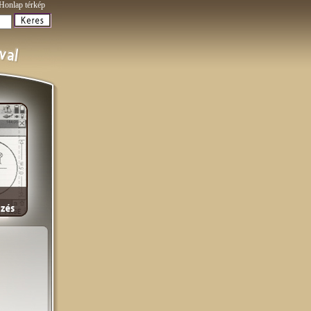
Honlap térkép