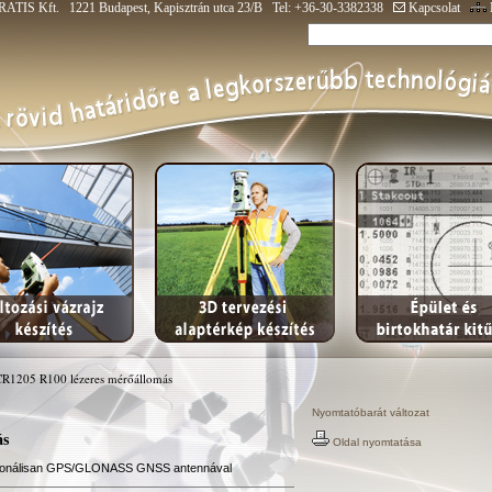
ATIS Kft. 1221 Budapest, Kapisztrán utca 23/B Tel: +36-30-3382338
Kapcsolat
CR1205 R100 lézeres mérőállomás
Nyomtatóbarát változat
ás
Oldal nyomtatása
cionálisan GPS/GLONASS GNSS antennával