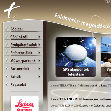
TERR
//
www.TERRATIS.hu
/
Műszerparkunk
/
Leica T
Leica TCR1205 R100 lézeres mérőállom
Leica TCR 1205 R 100
lézeres mérőállomás, op