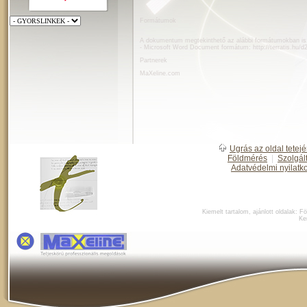
Formátumok
A dokumentum megtekinthető az alábbi formátumokban is
- Microsoft Word Document formátum:
http://terratis.hu
Partnerek
MaXeline.com
Ugrás az oldal tetejé
Földmérés
|
Szolgál
Adatvédelmi nyilatk
Kiemelt tartalom, ajánlott oldalak:
Fö
Ke