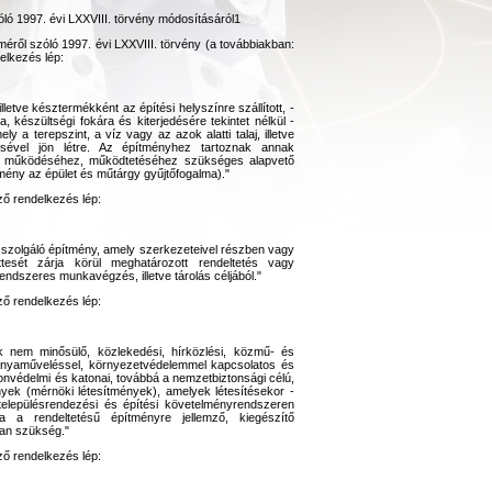
óló 1997. évi LXXVIII. törvény módosításáról1
lméről szóló 1997. évi LXXVIII. törvény (a továbbiakban:
elkezés lép:
lletve késztermékként az építési helyszínre szállított, -
 készültségi fokára és kiterjedésére tekintet nélkül -
 a terepszint, a víz vagy az azok alatti talaj, illetve
ítésével jön létre. Az építményhez tartoznak annak
z, működéséhez, működtetéséhez szükséges alapvető
mény az épület és műtárgy gyűjtőfogalma)."
ző rendelkezés lép:
a szolgáló építmény, amely szerkezeteivel részben vagy
tesét zárja körül meghatározott rendeltetés vagy
ndszeres munkavégzés, illetve tárolás céljából."
ző rendelkezés lép:
ek nem minősülő, közlekedési, hírközlési, közmű- és
, bányaműveléssel, környezetvédelemmel kapcsolatos és
onvédelmi és katonai, továbbá a nemzetbiztonsági célú,
ények (mérnöki létesítmények), amelyek létesítésekor -
elepülésrendezési és építési követelményrendszeren
a a rendeltetésű építményre jellemző, kiegészítő
van szükség."
ző rendelkezés lép: