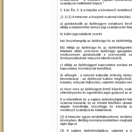
szabályzat mellékletét képezi."
2. § Az Étv. 5. §-a helyébe a következő rendelkezé
„5. § (1) A miniszter a központi szakmai irányítási
a) gondoskodik az építésügyre vonatkozó törvé
ellátja a hatáskörébe tartozó jogi szabályozási fel
b) külön jogszabályok szerint
ba) összehangolja az építésügyi és az építésfelü
bb) ellátja az építésügyi és az építésfelügyele
feladatot ellátó szervezet építésügyi igazgatá
rendszeresen gondoskodik e szervezetek s
érvényesülésének helyszíni ellenőrzéséről,
c) ellátja az építésüggyel kapcsolatos európai i
kapcsolatos kormányzati teendőket,
d) elősegíti - a nemzeti kulturális örökség minis
bevonásával - az építészeti kultúra megőrzését
kutatási, műszaki fejlesztési, valamint oktatási-n
e) részt vesz az építésügyet érintő képzési, s
véleményezési és egyetértési jogot gyakorol az er
f) a műemlékek és a sajátos építményfajtákért fele
szakmai kamarák és az érintett felsőfokú oktatá
alapján koordinálja, összefogja és irányítja
vonatkozó szabályozás kialakítását.
(2) A miniszter egyes területfejlesztéssel, terüle
törvényben, illetőleg kormányrendeletben meghatároz
útján látja el.
(3) A sajátos építményfajtákra, valamint a 