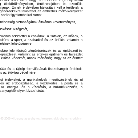
el kell lenni arra, hogy a rendezés végrehajtásával
 életkörülményeiben, értékrendjében és szociális
anak. Ennek érdekében biztosítani kell a területek a
gánérdekekre tekintettel, az emberhez méltó környezet
 során figyelembe kell venni:
népesség biztonságának általános követelményeit,
 lakásszükségletét,
 különös tekintettel a családok, a fiatalok, az idősek, a
ultúra, a sport, a szabadidő és az üdülés, valamint a
eleinek lehetőségeire,
sképi jelentőségű településrészek és az építészeti és
ejlesztését, valamint az értékes építmény és tájrészlet
ló kilátás védelmét, annak mértékéig, hogy az az érintett
álat és a tájkép formálásának összehangolt érdekeit,
 és az élővilág védelmére,
sági érdekeket, a munkahelyek megőrzésének és új
 és az erdőgazdaság, a közlekedés, a posta és a
 az energia- és a vízellátás, a hulladékkezelés, a
sanyaglelőhelyek biztosítását,
:
d446-2006-vi-L-trvny-az-p-shy-tett-krnyezet-alak-shy-tsrl-s-vdelmr-