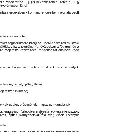
ő miniszter az 1. § (2) bekezdésében, illetve a 62. §
gyetértésben jár el.
ehajtása érdekében - kormányrendeletben meghatározott
vtanácsot működtet,
tékességi területére kiterjedő - helyi építészeti-műszaki
űködtet, ha a települési (a fővárosban a fővárosi és a
ti főépítész vezetésével tervtanácsot önállóan vagy
nyos szabályozása esetén az illeszkedési szabályok
látvány, a helyi jelleg, illetve
(építészeti minőség)
i tervek szakszerűségének, magas színvonalának
os építésügyi (településrendezési, építészeti-műszaki,
ntes épített környezetalakítási stb.) célok érvényre
s lép: