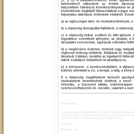
„8. § (1) A településrendezés során figyelemm
bekövetkező változások az érintett lakosság
helyzetében hátrányos következményekkel ne járj
közérdeknek megfelelő felhasználását a jogos ma
folyamatos alakítását, értékeinek védelmét. Ennek
a) az egészséges lakó- és munkakörülmények, a 
b) a népesség demográfiai fejlődését, a népesség
c) a népesség fizikai, szellemi és lelki igényeit,
fogyatékos személyek igényeire, az oktatás, a k
társadalmi szervezetek, egyházak működési feltét
d) a megőrzésre érdemes történeti vagy települé
régészeti örökség védelmét, felújítását és továbbf
látványát (rálátás), továbbá az ingatlanról feltáru
telkek szabályos beépítését ne akadályozza,
e) a környezet-, a természetvédelem, a tájhaszn
különös tekintettel a víz, a levegő, a talaj, a klíma
f) a népesség megélhetését biztosító gazda
munkahelyek teremtésének érdekeit, a mező-
hírközlés, a közüzemi ellátás, különösképpen
szennyvízelhelyezés és -kezelés, valamint a nyer
Formátumok
A dokumentum megtekinthető az alábbi formátumokban is
- Microsoft Word Document formátum:
http://terratis.hu/
145-l-szl-1997-vi-LXXVIII-trvny-mdos-shy-tsrl.doc
Partnerek
MaXeline.com