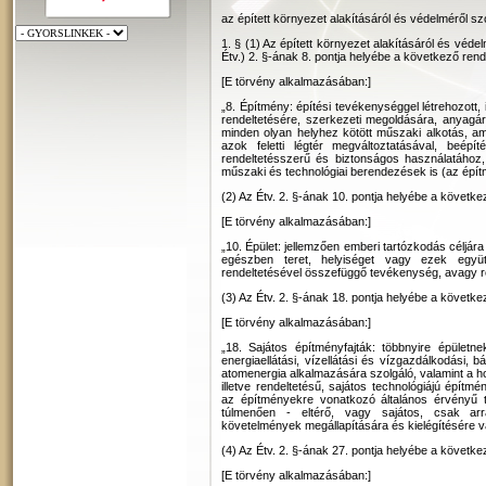
az épített környezet alakításáról és védelméről sz
1. § (1) Az épített környezet alakításáról és véde
Étv.) 2. §-ának 8. pontja helyébe a következő rend
[E törvény alkalmazásában:]
„8. Építmény: építési tevékenységgel létrehozott, i
rendeltetésére, szerkezeti megoldására, anyagára,
minden olyan helyhez kötött műszaki alkotás, amely
azok feletti légtér megváltoztatásával, beép
rendeltetésszerű és biztonságos használatáho
műszaki és technológiai berendezések is (az épít
(2) Az Étv. 2. §-ának 10. pontja helyébe a követke
[E törvény alkalmazásában:]
„10. Épület: jellemzően emberi tartózkodás céljár
egészben teret, helyiséget vagy ezek együt
rendeltetésével összefüggő tevékenység, avagy re
(3) Az Étv. 2. §-ának 18. pontja helyébe a követke
[E törvény alkalmazásában:]
„18. Sajátos építményfajták: többnyire épületn
energiaellátási, vízellátási és vízgazdálkodási
atomenergia alkalmazására szolgáló, valamint a h
illetve rendeltetésű, sajátos technológiájú építm
az építményekre vonatkozó általános érvényű t
túlmenően - eltérő, vagy sajátos, csak arr
követelmények megállapítására és kielégítésére 
(4) Az Étv. 2. §-ának 27. pontja helyébe a követke
[E törvény alkalmazásában:]