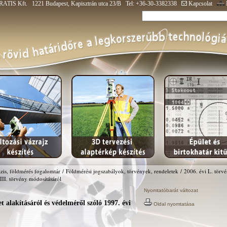
ATIS Kft. 1221 Budapest, Kapisztrán utca 23/B Tel: +36-30-3382338
Kapcsolat
zis, földmérés fogalomtár
/
Földmérési jogszabályok, törvények, rendeletek
/
2006. évi L. törvén
III. törvény módosításáról
Nyomtatóbarát változat
et alakításáról és védelméről szóló 1997. évi
Oldal nyomtatása