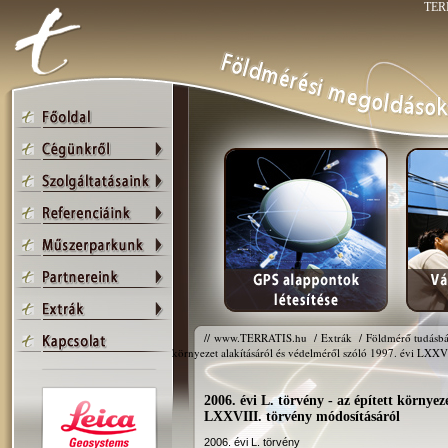
TERR
//
www.TERRATIS.hu
/
Extrák
/
Földmérő tudásbá
környezet alakításáról és védelméről szóló 1997. évi LXXV
2006. évi L. törvény - az épített környez
LXXVIII. törvény módosításáról
2006. évi L. törvény