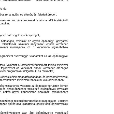
s lép:
, összehangolási és ellenőrzési feladatkörében:
nyek és kormányrendeletek szakmai előkészítéséről,
adatokat,
gyeleti hatóságok tevékenységét,
ti hatóságok, valamint az egyéb építésügyi igazgatási
si feladatainak szakmai irányítását, ennek keretében
zakmai munkájának és a vonatkozó jogszabályok
ntegrációval összefüggő feladatokat és az építésüggyel
ztere, valamint a természetvédelemért felelős miniszter
, fejlesztését és védelmét, ennek keretében országos
evelési programokat dolgoztat ki és működtet,
zakképzési célok meghatározásában és kezdeményezési,
re vonatkozó miniszteri rendeletek előkészítésében,
lős miniszterek, valamint az építésügy területén érintett
si és szakképzéssel foglalkozó intézmények javaslata
 az építésüggyel kapcsolatos szakmák gyakorlására
trendezéssel, településrendezéssel kapcsolatos, valamint
ott építésügyi feladatait a területi főépítészi hivatalok
műemlékvédelem alatt álló építményekre vonatkozó