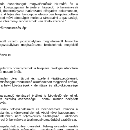
esztés összehangolt megvalósulását biztosító és a
s közigazgatási területére kiterjedő önkormányzati
ló, önkormányzati határozattal elfogadott dokumentum,
a. A fejlesztési koncepció elsősorban településpolitikai
i-művi adottságok mellett a társadalmi, a gazdasági,
tó intézményi rendszernek van döntő szerepe."
ző rendelkezés lép:
ivatalt vezető, jogszabályban meghatározott felsőfokú
gszabályban meghatározott feltételeknek megfelelő
észül ki:
 a jellemző növényzetnek a település ökológiai állapotára
át mutató érték.
nden olyan tárgyi és szellemi (építészettörténeti,
minőséggel rendelkező alkotásokban megjelenő értéke,
 a helyi közösségek - identitása és alkotóképessége
maradandó építészeti értéket is képviselő elemeinek
szeti alkotás) összessége - annak minden beépített
gyütt.
etének felhasználásával és beépítésével, továbbá a
 valamint a környezeti elemek védelmével kapcsolatos -
kintetében nem teljeskörűen szabályozó - általános
rosi önkormányzat által megalkotott építési szabályzat.
gállapított építési övezetek, illetőleg övezetek területi
tási térképének másolatán - tartalmazó terv, amely a