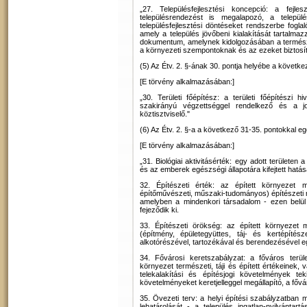
„27. Településfejlesztési koncepció: a fejl
településrendezést is megalapozó, a települé
településfejlesztési döntéseket rendszerbe fogla
amely a település jövőbeni kialakítását tartalmazz
dokumentum, amelynek kidolgozásában a természet
a környezeti szempontoknak és az ezeket biztosí
(5) Az Étv. 2. §-ának 30. pontja helyébe a követke
[E törvény alkalmazásában:]
„30. Területi főépítész: a területi főépítészi h
szakirányú végzettséggel rendelkező és a jo
köztisztviselő."
(6) Az Étv. 2. §-a a következő 31-35. pontokkal eg
[E törvény alkalmazásában:]
„31. Biológiai aktivitásérték: egy adott területen
és az emberek egészségi állapotára kifejtett hatás
32. Építészeti érték: az épített környezet mi
építőművészeti, műszaki-tudományos) építészeti 
amelyben a mindenkori társadalom - ezen belül
fejeződik ki.
33. Építészeti örökség: az épített környezet 
(építmény, épületegyüttes, táj- és kertépíté
alkotórészével, tartozékával és berendezésével e
34. Fővárosi keretszabályzat: a főváros terül
környezet természeti, táji és épített értékeinek,
telekalakítási és építésjogi követelmények te
követelményeket keretjelleggel megállapító, a fővá
35. Övezeti terv: a helyi építési szabályzatban me
lehatárolását - a település ingatlan-nyilvántar