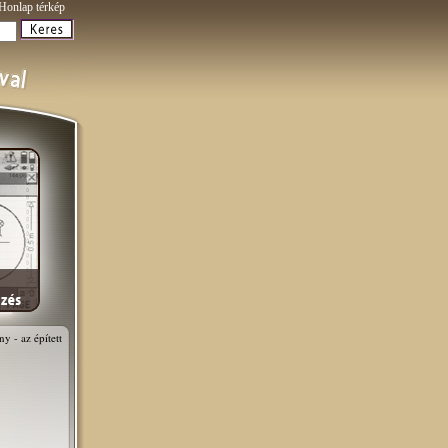
Honlap térkép
y - az épített