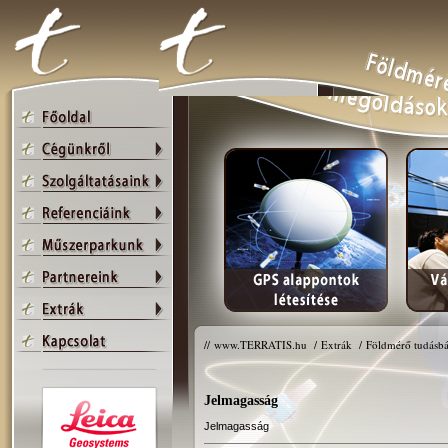
//
www.TERRATIS.hu
/
Extrák
/
Földmérő tudásbá
Jelmagasság
Jelmagasság