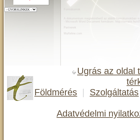
Formátumok
A dokumentum megtekinthető az alábbi formátumokban is
- Microsoft Word Document formátum:
http://terratis.hu
Partnerek
MaXeline.com
Ugrás az oldal 
tér
Földmérés
|
Szolgáltatás
Adatvédelmi nyilatko