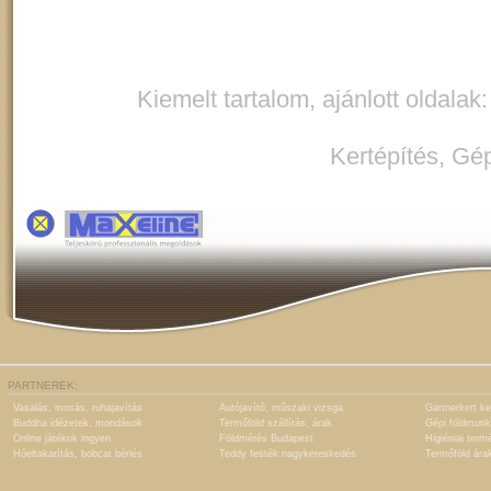
Kiemelt tartalom, ajánlott oldalak
Kertépítés
,
Gép
PARTNEREK:
Vasalás, mosás, ruhajavítás
Autójavító, műszaki vizsga
Gartnerkert ke
Buddha idézetek, mondások
Termőföld szállítás, árak
Gépi földmunk
Online játékok ingyen
Földmérés Budapest
Higiéniai term
Hóeltakarítás, bobcat bérlés
Teddy festék nagykereskedés
Termőföld ára