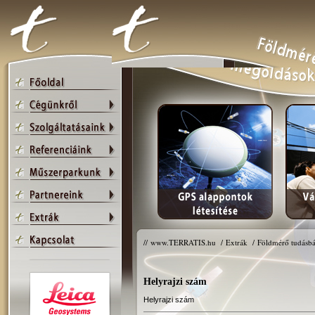
//
www.TERRATIS.hu
/
Extrák
/
Földmérő tudásbá
Helyrajzi szám
Helyrajzi szám