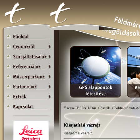
//
www.TERRATIS.hu
/
Extrák
/
Földmérő tudásbá
Kisajátítási vázrajz
Kisajátítási vázrajz