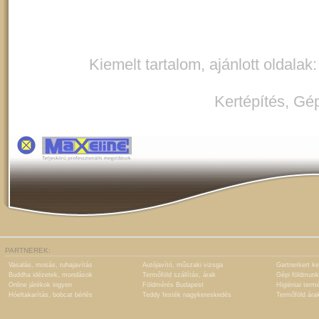
Kiemelt tartalom, ajánlott oldalak
Kertépítés
,
Gép
PARTNEREK:
Vasalás, mosás, ruhajavítás
Autójavító, műszaki vizsga
Gartnerkert ke
Buddha idézetek, mondások
Termőföld szállítás, árak
Gépi földmunk
Online játékok ingyen
Földmérés Budapest
Higiéniai term
Hóeltakarítás, bobcat bérlés
Teddy festék nagykereskedés
Termőföld ára