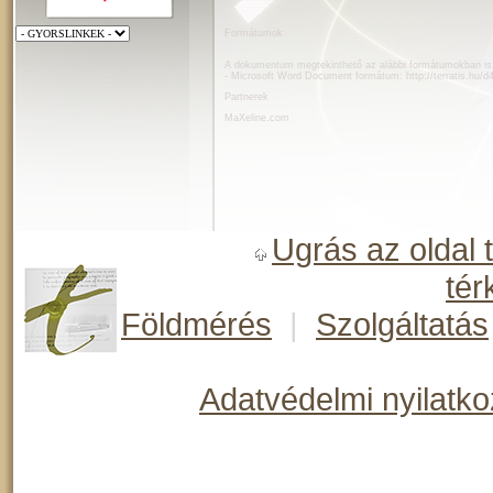
Formátumok
A dokumentum megtekinthető az alábbi formátumokban is
- Microsoft Word Document formátum:
http://terratis.hu/d
Partnerek
MaXeline.com
Ugrás az oldal 
tér
Földmérés
|
Szolgáltatás
Adatvédelmi nyilatko