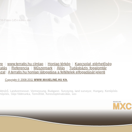
:
d458-Fldmr-145-t-keres.doc
re
|
www.terratis.hu címlap
|
Honlap térkép
|
Kapcsolat, elérhetőség
tatás
|
Referencia
|
Műszerpark
|
Állás
|
Tudásbázis, fogalomtár
ozat
|
A terratis.hu honlap látogatása a feltételek elfogadását jelenti
Copyright
©
2008-2011
WWW.MAXELINE.HU Kft.
ldmérő
,
Landvermesser, Vermessung, Budapest
,
Surveying, land surveyor, Hungary
,
Kertépítés
rtépítés
,
Gépi földmunka
,
Termőföld
,
Keresőoptimalizálás
,
seo