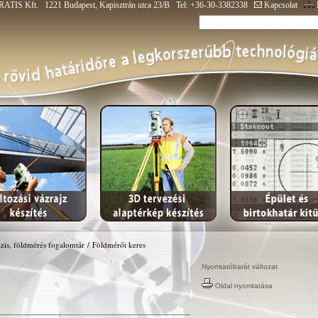
ATIS Kft. 1221 Budapest, Kapisztrán utca 23/B Tel: +36-30-3382338
Kapcsolat
zis, földmérés fogalomtár
/
Földmérőt keres
Nyomtatóbarát változat
Oldal nyomtatása