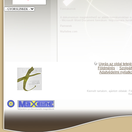
Formátumok
A dokumentum megtekinthető az alábbi formátumokban is
- Microsoft Word Document formátum:
http://terratis.hu/
Partnerek
MaXeline.com
Ugrás az oldal tetejé
Földmérés
|
Szolgál
Adatvédelmi nyilatk
Kiemelt tartalom, ajánlott oldalak:
Fö
Ke