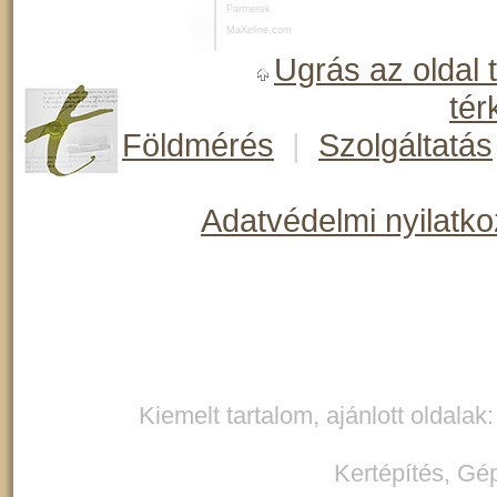
Partnerek
MaXeline.com
Ugrás az oldal 
tér
Földmérés
|
Szolgáltatás
Adatvédelmi nyilatko
Kiemelt tartalom, ajánlott oldalak
Kertépítés
,
Gép