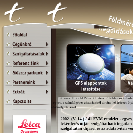
//
www.TERRATIS.hu
/
Extrák
/
Földmérő tudásbá
- egyes, a számítógépes adatbázisból történo lekérdezés útján
adatszolgáltatásról
2002. (V. 14.) / 41 FVM rendelet - egyes
lekérdezés útján szolgáltatható ingatlan
szolgáltatási díjáról és az adatátviteli v