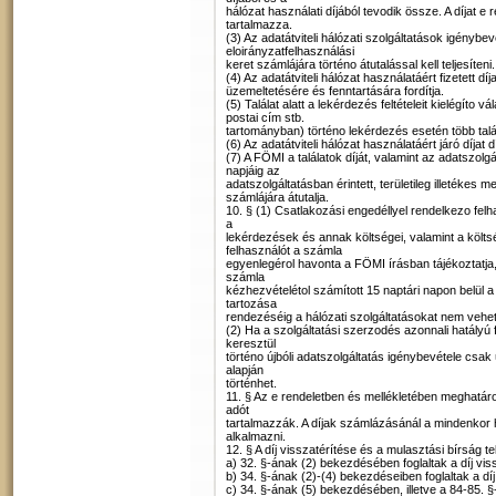
hálózat használati díjából tevodik össze. A díjat e
tartalmazza.
(3) Az adatátviteli hálózati szolgáltatások igényb
eloirányzatfelhasználási
keret számlájára történo átutalással kell teljesíteni.
(4) Az adatátviteli hálózat használatáért fizetett dí
üzemeltetésére és fenntartására fordítja.
(5) Találat alatt a lekérdezés feltételeit kielégíto v
postai cím stb.
tartományban) történo lekérdezés esetén több talála
(6) Az adatátviteli hálózat használatáért járó díjat
(7) A FÖMI a találatok díját, valamint az adatszolg
napjáig az
adatszolgáltatásban érintett, területileg illetékes m
számlájára átutalja.
10. § (1) Csatlakozási engedéllyel rendelkezo fe
a
lekérdezések és annak költségei, valamint a költs
felhasználót a számla
egyenlegérol havonta a FÖMI írásban tájékoztatja,
számla
kézhezvételétol számított 15 naptári napon belül a
tartozása
rendezéséig a hálózati szolgáltatásokat nem vehet
(2) Ha a szolgáltatási szerzodés azonnali hatályú 
keresztül
történo újbóli adatszolgáltatás igénybevétele csak
alapján
történhet.
11. § Az e rendeletben és mellékletében meghatározo
adót
tartalmazzák. A díjak számlázásánál a mindenkor ha
alkalmazni.
12. § A díj visszatérítése és a mulasztási bírság te
a) 32. §-ának (2) bekezdésében foglaltak a díj vis
b) 34. §-ának (2)-(4) bekezdéseiben foglaltak a dí
c) 34. §-ának (5) bekezdésében, illetve a 84-85. §