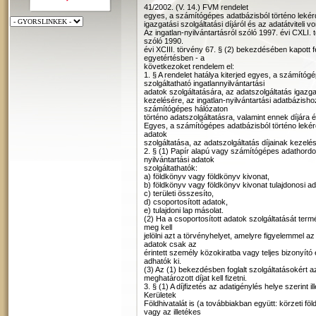
41/2002. (V. 14.) FVM rendelet
egyes, a számítógépes adatbázisból történo lekérde
igazgatási szolgáltatási díjáról és az adatátviteli v
Az ingatlan-nyilvántartásról szóló 1997. évi CXLI. 
szóló 1990.
évi XCIII. törvény 67. § (2) bekezdésében kapott 
egyetértésben - a
következoket rendelem el:
1. § A rendelet hatálya kiterjed egyes, a számítóg
szolgáltatható ingatlannyilvántartási
adatok szolgáltatására, az adatszolgáltatás igazgat
kezelésére, az ingatlan-nyilvántartási adatbázisho
számítógépes hálózaton
történo adatszolgáltatásra, valamint ennek díjára 
Egyes, a számítógépes adatbázisból történo lekérde
adatok
szolgáltatása, az adatszolgáltatás díjainak kezelé
2. § (1) Papír alapú vagy számítógépes adathordo
nyilvántartási adatok
szolgáltathatók:
a) földkönyv vagy földkönyv kivonat,
b) földkönyv vagy földkönyv kivonat tulajdonosi ad
c) területi összesíto,
d) csoportosított adatok,
e) tulajdoni lap másolat.
(2) Ha a csoportosított adatok szolgáltatását te
meg kell
jelölni azt a törvényhelyet, amelyre figyelemmel a
adatok csak az
érintett személy közokiratba vagy teljes bizonyító
adhatók ki.
(3) Az (1) bekezdésben foglalt szolgáltatásokért a
meghatározott díjat kell fizetni.
3. § (1) A díjfizetés az adatigénylés helye szerint i
Kerületek
Földhivatalát is (a továbbiakban együtt: körzeti fö
vagy az illetékes