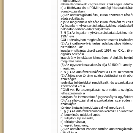
meghatározott
állami alapmunkák végzéséhez szükséges adatok
c) a földhivatal és a FÖMI hatósági feladatai ellátá
vonatkozásában.
(2) Az adatszolgáltató által, külso szervezet ré
adatszolgáltatás
díját a megrendelo részére külön tételként fel kell 
Az ingatlan-nyilvántartási adatbázishoz adatátvit
hálózaton történo adatszolgáltatás
7. § (1) Az ingatlan-nyilvántartási adatbázishoz tö
1997. évi
CXLI. törvényben meghatározott esetek kivételével -
(2) Az ingatlan-nyilvántartási adatbázishoz történ
biztosítása - az
ingatlan-nyilvántartásról szóló 1997. évi CXLI. t
digitális belépési
igazolvány birtokában lehetséges. A digitális belé
megvalósítása.
(3) Az egyszeri csatlakozás díja 62 500 Ft, amely 1 
magában.
8. § (1) Az adatátviteli hálózatot a FÖMI üzemelteti
(2) A hálózaton történo adatszolgáltatást csak abb
szükséges
technikai feltételekkel rendelkezik, és a szolgáltatá
szerzodést köt a
FÖMI-vel. Ez a szolgáltatási szerzodés a szolgált
felhasználónak a
hatályos és idevonatkozó jogszabályok egyébként 
(3) A csatlakozási díjat a szolgáltatási szerzodé
számlájára
történo átutalási megbízással kell megfizetni.
9. § (1) Az adatátviteli vonalon keresztül a követ
a) betekintés tulajdoni lapba,
b) tulajdoni lap másolat,
c) térképmásolat,
d) egyéb beadvány.
(2) Az adatátviteli vonalon történo adatszolgáltatásér
díjából és a