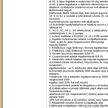
d) 82. §-ában foglaltak a mulasztási bírság tekinte
e) 83. §-ában foglaltakat a díjfizetés ellenorzése t
általános szabályként értelemszeruen kell alkalmaz
illetékhivatal helyett
földhivatalt, illeték helyett díjat, lelet helyett jegyzo
13. § (1) Ez a rendelet a kihirdetését követo 15. 
követoen
kezdeményezett ügyekben kell alkalmazni.
(2) A rendelet hatálybalépésével hatályát veszti a 
táblázat 61-
1., 61-2., 62., 64-1., 64. tételszámai, a táblázath
mellékletének 1. és 2. pontjai.
1. számú melléklet a 41/2002. (V. 14.) FVM rendel
1. Ingatlan-nyilvántartási adatok szolgáltatásának 
Tétel- szám Az adat megnevezése Mennyiségi
egység Díjtétel
1. A földkönyv vagy földkönyv kivonat ingatlan/dar
2. Földkönyv vagy földkönyv kivonat tulajdonosi a
3. Területi összesíto település 6250 Ft
4. Csoportosított adatok ingatlan/darab 625 Ft
5. Hitelesítés nélküli tulajdoni lap másolat ingatlan
a) A földrészletek méréséhez, kituzéséhez és meg
tartalomért -
ingatlanonként - az 5. tételszám alatti díjat kell fel
b) A területi összesíto díjtétele 5000 darabot meg
adataira
vonatkozik. Ha a település ingatlanszáma az 5000 
megkezdett 1000
ingatlan után 15%-kal kell növelni.
c) A csoportosított adatok leválogatása a technika
d) A táblázatban szereplo díjtételek papír alapú 
Számítástechnikai
adathordozón (pl. mágneslemez) történo adatszolg
díjhatár felett
10%-kal növelheto a díj mértéke, amely nem halad
2. Adatátviteli vonalon történo szolgáltatás díja
Földhivatali szolgáltatás Hálózati használat díja Ad