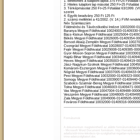
1. Betekintés a tulajdoni lapba 375 Ft+25 Ft/talála
2. Hiteles tulajdoni lap másolat 250 Ft+25 Ft/talál
3. Térképmásolat 250 Ft+25 Ft/találat 63/1999. (
szerint
4. Egyéb beadvány 250 Ft 125 Ft
2. számú melléklet a 41/2002. (V. 14.) FVM rendel
Név Számlaszám
Földmérési és Távérzékelési Intézet 10032000-
Baranya Megyei Földhivatal 10024003-01409330
Bács-Kiskun Megyei Földhivatal 10025004-0140
Békés Megyei Földhivatal 10026005-01409354-0
Borsod-Abaúj-Zemplén Megyei Földhivatal 1002
Csongrád Megyei Földhivatal 10028007-0140937
Fejér Megyei Földhivatal 10029008-01409385-00
Gyor-Moson-Sopron Megyei Földhivatal 1003300
Hajdú-Bihar Megyei Földhivatal 10034002-01409
Heves Megyei Földhivatal 10035003-01409419-0
Jász-Nagykun-Szolnok Megyei Földhivatal 1004
Komárom-Esztergom Megyei Földhivatal 100360
Nógrád Megyei Földhivatal 10037005-01409433-
Pest Megyei Földhivatal 10032000-01409323-000
Somogy Megyei Földhivatal 10039007-01409440-
Szabolcs-Szatmár-Bereg Megyei Földhivatal 10
Tolna Megyei Földhivatal 10046003-01409471-00
Vas Megyei Földhivatal 10047004-01409488-000
Veszprém Megyei Földhivatal 10048005-0140949
Zala Megyei Földhivatal 10049006-01409505-000
Fovárosi Földhivatal 10032000-01409316-000000
Formátumok
A dokumentum megtekinthető az alábbi formátumokban is
- Microsoft Word Document formátum:
http://terratis.hu
adatbzisbl-trtno-lekrdezs-tjn-szolgltathat-ingatlan-nyilvntart
trtno-adatszolgltatsrl.doc