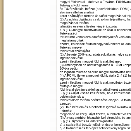
megyei földhivatal - ideértve a Fovárosi Földhivatal
illetoleg a Földmérési
és Távérzékelési Intézet (a továbbiakban: FÖMI) a
eloirányzatfelhasználási
keret számlájára történo átutalási megbízással telj
(2) Az adatszolgáltatás csak akkor teljesítheto, ha a
megbízással történo
teljesítés esetén a fizetés tényét igazolja.
4. § (1) A megyei földhivatalok az általuk beszedet
illetékességi
területükre vonatkozó adatállományukból való ada
meghatározottak
szerint, kötelesek átutalni negyedévenként az adat
illetékes megyei
földhivatal számlájára.
(2) A bevétel 20%-a az adatszolgáltatás helye szeri
ingatlan fekvése
szerint illetékes megyei földhivatalt illeti meg.
(3) Amennyiben az adatszolgáltatás a FÖMI közpon
20%-a pedig
az ingatlan fekvése szerinti megyei földhivatalt illet
(4) A FÖMI, illetve a megyei földhivatal a 2. § (1)
ingatlan fekvése
szerint illetékes megyei földhivatalt megilleto rés
átutalja a megyei
földhivatal eloirányzat-felhasználási keret számlájá
5. § (1) A díjat vissza kell téríteni, ha a kérelem v
bejelentésének a
földhivatalhoz történo beérkezése alapján - a föl
szerzett.
(2) Ha a kérelem és a befizetést igazoló okiratok 
mértéket
meghaladó összegu díjat fizetett, a többletet vissza 
(3) A visszatérítést hivatalból kell elrendelni, és a
6. § (1) Díjmentes az adatszolgáltatás:
a) a statisztikai beszámolási rendszer keretében 
b) a földmérési és térképészeti tevékenységrol s