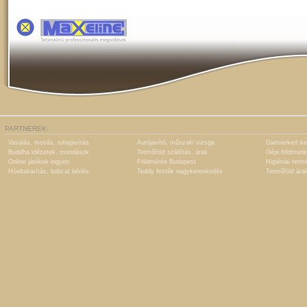
PARTNEREK:
Vasalás, mosás, ruhajavítás
Autójavító, műszaki vizsga
Gartnerkert ke
Buddha idézetek, mondások
Termőföld szállítás, árak
Gépi földmunk
Online játékok ingyen
Földmérés Budapest
Higiéniai term
Hóeltakarítás, bobcat bérlés
Teddy festék nagykereskedés
Termőföld ára