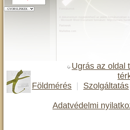
Formátumok
A dokumentum megtekinthető az alábbi formátumokban is
- Microsoft Word Document formátum:
http://terratis.hu/
Partnerek
MaXeline.com
Ugrás az oldal 
tér
Földmérés
|
Szolgáltatás
Adatvédelmi nyilatko