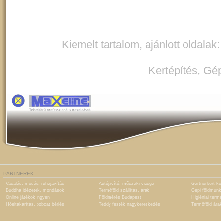
Kiemelt tartalom, ajánlott oldalak
Kertépítés
,
Gép
PARTNEREK:
Vasalás, mosás, ruhajavítás
Autójavító, műszaki vizsga
Gartnerkert ke
Buddha idézetek, mondások
Termőföld szállítás, árak
Gépi földmunk
Online játékok ingyen
Földmérés Budapest
Higiéniai term
Hóeltakarítás, bobcat bérlés
Teddy festék nagykereskedés
Termőföld ára