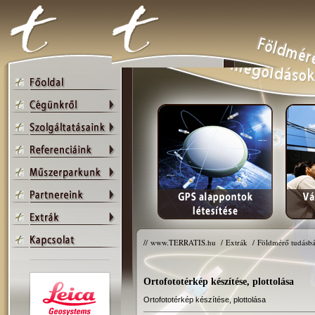
//
www.TERRATIS.hu
/
Extrák
/
Földmérő tudásbá
Ortofototérkép készítése, plottolása
Ortofototérkép készítése, plottolása