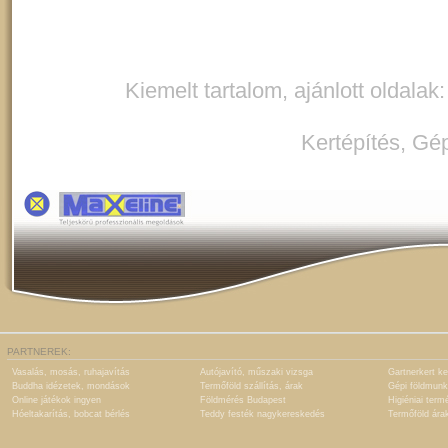
Kiemelt tartalom, ajánlott oldalak
Kertépítés
,
Gép
PARTNEREK:
Vasalás, mosás, ruhajavítás
Autójavító, műszaki vizsga
Gartnerkert ke
Buddha idézetek, mondások
Termőföld szállítás, árak
Gépi földmunk
Online játékok ingyen
Földmérés Budapest
Higiéniai term
Hóeltakarítás, bobcat bérlés
Teddy festék nagykereskedés
Termőföld ára