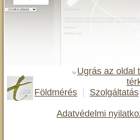
Formátumok
A dokumentum megtekinthető az alábbi formátumokban is
- Microsoft Word Document formátum:
http://terratis.hu
Partnerek
MaXeline.com
Ugrás az oldal 
tér
Földmérés
|
Szolgáltatás
Adatvédelmi nyilatko