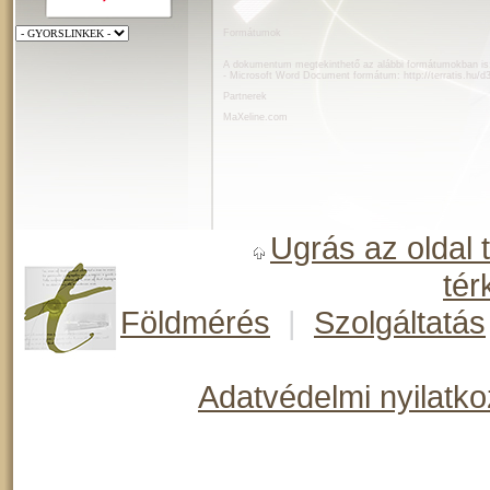
Formátumok
A dokumentum megtekinthető az alábbi formátumokban is
- Microsoft Word Document formátum:
http://terratis.hu/
Partnerek
MaXeline.com
Ugrás az oldal 
tér
Földmérés
|
Szolgáltatás
Adatvédelmi nyilatko