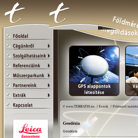
//
www.TERRATIS.hu
/
Extrák
/
Földmérő tudásbá
Geodézia
Geodézia