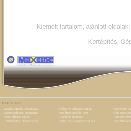
Kiemelt tartalom, ajánlott oldalak
Kertépítés
,
Gép
PARTNEREK:
Vasalás, mosás, ruhajavítás
Autójavító, műszaki vizsga
Gartnerkert ke
Buddha idézetek, mondások
Termőföld szállítás, árak
Gépi földmunk
Online játékok ingyen
Földmérés Budapest
Higiéniai term
Hóeltakarítás, bobcat bérlés
Teddy festék nagykereskedés
Termőföld ára