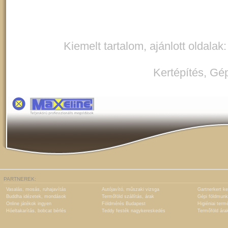
Kiemelt tartalom, ajánlott oldalak
Kertépítés
,
Gép
PARTNEREK:
Vasalás, mosás, ruhajavítás
Autójavító, műszaki vizsga
Gartnerkert ke
Buddha idézetek, mondások
Termőföld szállítás, árak
Gépi földmunk
Online játékok ingyen
Földmérés Budapest
Higiéniai term
Hóeltakarítás, bobcat bérlés
Teddy festék nagykereskedés
Termőföld ára