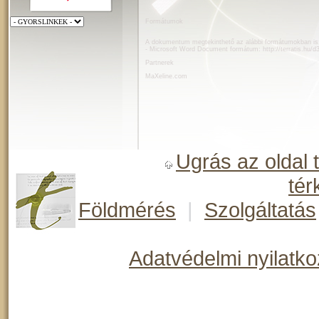
Formátumok
A dokumentum megtekinthető az alábbi formátumokban is
- Microsoft Word Document formátum:
http://terratis.hu/d
Partnerek
MaXeline.com
Ugrás az oldal 
tér
Földmérés
|
Szolgáltatás
Adatvédelmi nyilatko