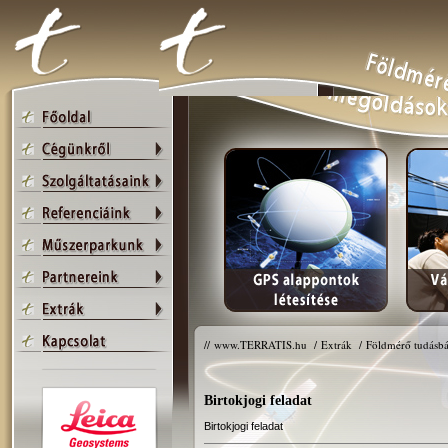
//
www.TERRATIS.hu
/
Extrák
/
Földmérő tudásbá
Birtokjogi feladat
Birtokjogi feladat