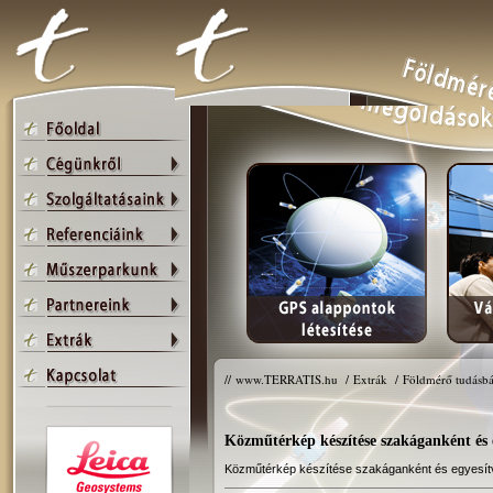
//
www.TERRATIS.hu
/
Extrák
/
Földmérő tudásbá
Közműtérkép készítése szakáganként és 
Közműtérkép készítése szakáganként és egyesít