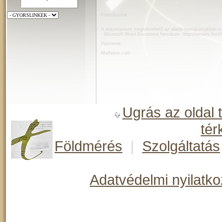
Formátumok
A dokumentum megtekinthető az alábbi formátumokban is
- Microsoft Word Document formátum:
http://terratis.hu
Partnerek
MaXeline.com
Ugrás az oldal 
tér
Földmérés
|
Szolgáltatás
Adatvédelmi nyilatko