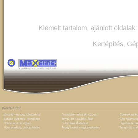
Kiemelt tartalom, ajánlott oldalak
Kertépítés
,
Gép
PARTNEREK:
Vasalás, mosás, ruhajavítás
Autójavító, műszaki vizsga
Gartnerkert ke
Buddha idézetek, mondások
Termőföld szállítás, árak
Gépi földmunk
Online játékok ingyen
Földmérés Budapest
Higiéniai term
Hóeltakarítás, bobcat bérlés
Teddy festék nagykereskedés
Termőföld ára