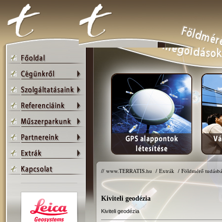
//
www.TERRATIS.hu
/
Extrák
/
Földmérő tudásbá
Kiviteli geodézia
Kiviteli geodézia