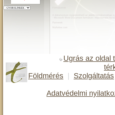
Formátumok
A dokumentum megtekinthető az alábbi formátumokban is
- Microsoft Word Document formátum:
http://terratis.hu/d
Partnerek
MaXeline.com
Ugrás az oldal 
tér
Földmérés
|
Szolgáltatás
Adatvédelmi nyilatko