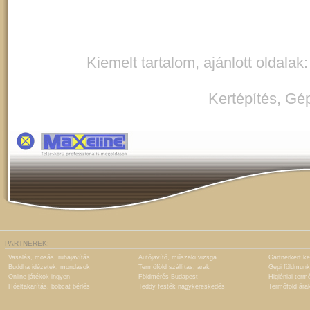
Kiemelt tartalom, ajánlott oldalak
Kertépítés
,
Gép
PARTNEREK:
Vasalás, mosás, ruhajavítás
Autójavító, műszaki vizsga
Gartnerkert ke
Buddha idézetek, mondások
Termőföld szállítás, árak
Gépi földmunk
Online játékok ingyen
Földmérés Budapest
Higiéniai term
Hóeltakarítás, bobcat bérlés
Teddy festék nagykereskedés
Termőföld ára