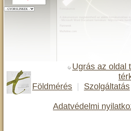
Formátumok
A dokumentum megtekinthető az alábbi formátumokban is
- Microsoft Word Document formátum:
http://terratis.hu/
Partnerek
MaXeline.com
Ugrás az oldal 
tér
Földmérés
|
Szolgáltatás
Adatvédelmi nyilatko