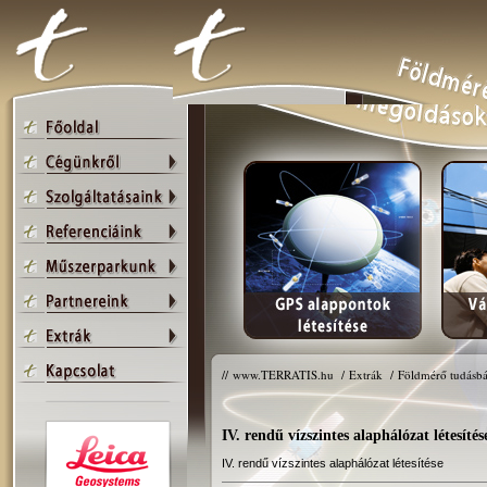
//
www.TERRATIS.hu
/
Extrák
/
Földmérő tudásbá
IV. rendű vízszintes alaphálózat létesítés
IV. rendű vízszintes alaphálózat létesítése