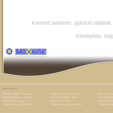
Kiemelt tartalom, ajánlott oldalak
Kertépítés
,
Gép
PARTNEREK:
Vasalás, mosás, ruhajavítás
Autójavító, műszaki vizsga
Gartnerkert ke
Buddha idézetek, mondások
Termőföld szállítás, árak
Gépi földmunk
Online játékok ingyen
Földmérés Budapest
Higiéniai term
Hóeltakarítás, bobcat bérlés
Teddy festék nagykereskedés
Termőföld ára